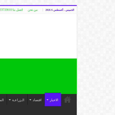
من نحن
اتصل بنا 00249123733610
الخميس , أغسطس 6 2026
الاخبار
اقتصاد
الـزراعـة
الس