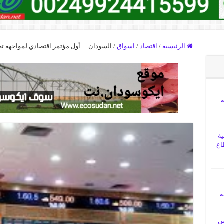
الرئيسية
/
اقتصاد
/
اسواق
/
السودان… أول مؤتمر اقتصادي لمواجهة ت
ة
ية
اع
ة
من