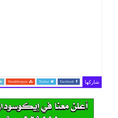
Stumbleupon
Twitter
Facebook
شاركها