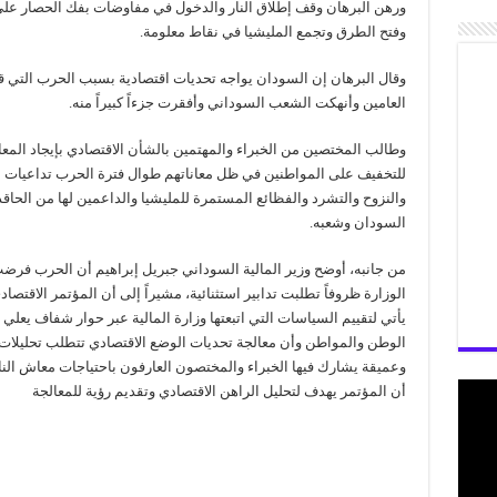
ورهن البرهان وقف إطلاق النار والدخول في مفاوضات بفك الحصار عل
وفتح الطرق وتجمع المليشيا في نقاط معلومة.
وقال البرهان إن السودان يواجه تحديات اقتصادية بسبب الحرب التي 
العامين وأنهكت الشعب السوداني وأفقرت جزءاً كبيراً منه.
وطالب المختصين من الخبراء والمهتمين بالشأن الاقتصادي بإيجاد المع
للتخفيف على المواطنين في ظل معاناتهم طوال فترة الحرب تداعيات ا
والنزوح والتشرد والفظائع المستمرة للمليشيا والداعمين لها من الحاق
السودان وشعبه.
من جانبه، أوضح وزير المالية السوداني جبريل إبراهيم أن الحرب فر
الوزارة ظروفاً تطلبت تدابير استثنائية، مشيراً إلى أن المؤتمر الاقتصاد
يأتي لتقييم السياسات التي اتبعتها وزارة المالية عبر حوار شفاف يعلي
الوطن والمواطن وأن معالجة تحديات الوضع الاقتصادي تتطلب تحليلات
وعميقة يشارك فيها الخبراء والمختصون العارفون باحتياجات معاش الناس
أن المؤتمر يهدف لتحليل الراهن الاقتصادي وتقديم رؤية للمعالجة