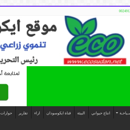
ـياحـة
انتاج حيواني
البيئة
قناة ايكوسودان
اراء
تقارير
حوارات