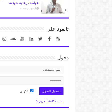
عواصف رعدية متوقعة
‏أسبوعين مضت
تابعونا علي
دخول
تذكرني
نسيت كلمة المرور ؟