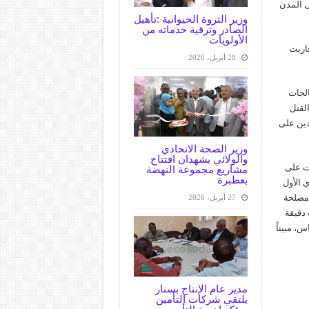
ى المدن
وزير الثروة الحيوانية :تأهيل
الصادر وترقية خدماته من
الأولويات
قاربت
28 أبريل، 2026
الجات
لقتل
دين على
وزير الصحة الاتحادي
والولائي يشهدان افتتاح
ضت على
مشاريع مجموعة النهضة
بعطبرة
ي الأول
 مصلحة
27 أبريل، 2026
 دقيقة
، مبيناً
مدير عام الإنتاج بسنار
يلتقي شركات التأمين