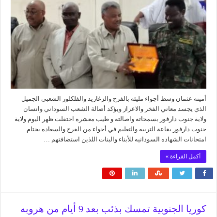
أمينه عثمان وسط أجواء مليئه بالفرح والزغاريد والفلكلور الشعبي الجميل
الذي يجسد معاني الفخر والاعزاز ويؤكد أصالة الشعب السوداني وانسان
ولاية جنوب دارفور بسمحاته واصالته و طيب معشره احتفلت ظهر اليوم ولاية
جنوب دارفور بقاعة التربيه والتعليم في أجواء من الفرح والسعاده بختام
امتحانات الشهاده السودانيه للأبناء والبنات اللذين استضافتهم …
أكمل القراءة »
كوريا الجنوبية تمسك بذئب بعد 9 أيام من هروبه