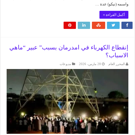
واسمه (نيكو) عدة …
أكمل القراءة »
إنقطاع الكهرباء في امدرمان بسبب” عبير “ماهي
الاسباب؟
المحرر العام
28 مارس، 2026
منـوعات