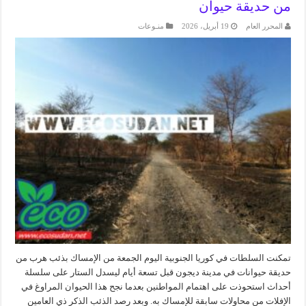
من حديقة حيوان
المحرر العام
19 أبريل، 2026
منـوعات
تمكنت السلطات في كوريا الجنوبية اليوم الجمعة من الإمساك بذئب هرب من
حديقة حيوانات في مدينة ​ديجون قبل تسعة أيام ليسدل الستار على سلسلة
‌أحداث استحوذت على اهتمام المواطنين بعدما نجح هذا الحيوان المراوغ في
الإفلات من محاولات سابقة للإمساك به. وبعد رصد الذئب الذكر ذي العامين ​