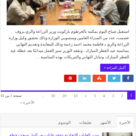
استقبل صباح اليوم بمكتبه بالخرطوم باركويت وزير الزراعة والري،بروف
عصمت، عدد من المدراء العامين ومنسوبي الوزارة وذلك بحضور وكيل وزارة
الزراعة والري د.فاطمة محمد احمد رحمة وذلك للمعايدة وتقديم التهاني
بمناسبة عيد الفطر المبارك ، وتفقد الوزير سير العمل ميدانيًا بعد عطلة عيد
الفطر المبارك، وتبادل التهاني والتبريكات بهذه المناسبة. …
أكمل القراءة »
1
...
30
20
10
»
5
4
3
2
صفحة 1 من 31
الأخيرة »
الأخيرة
الأشهر
تعليقات
الوسوم
مدير الغابات الاتحادية يتفقد غابات نهر النيل ويبحث خطة