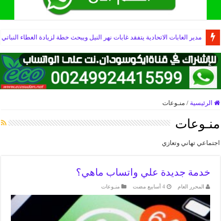
وزير الثروة الحيوانية يؤكد أهمية البحث العلمي في تطوير القطاع
مدير الغابات الاتحادية يتفقد غابات نهر النيل ويبحث خطة لزيادة الغطاء النباتي
الرئيسية
/
منـوعات
منـوعات
اجتماعي تهاني وتعازي
خدمة جديدة علي واتساب ماهي؟
المحرر العام
منـوعات