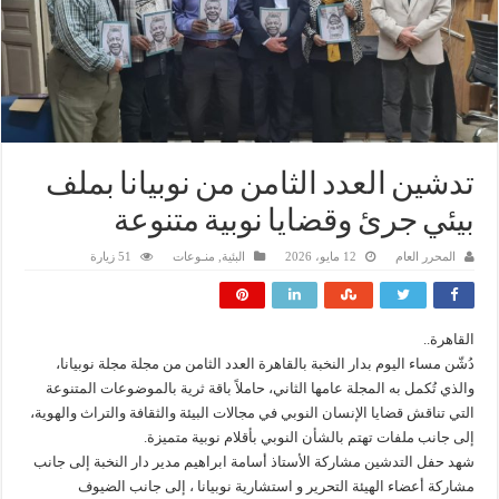
تدشين العدد الثامن من نوبيانا بملف
بيئي جرئ وقضايا نوبية متنوعة
المحرر العام
12 مايو، 2026
البئية
,
منـوعات
51 زيارة
القاهرة..
دُشّن مساء اليوم بدار النخبة بالقاهرة العدد الثامن من مجلة مجلة نوبيانا،
والذي تُكمل به المجلة عامها الثاني، حاملاً باقة ثرية بالموضوعات المتنوعة
التي تناقش قضايا الإنسان النوبي في مجالات البيئة والثقافة والتراث والهوية،
إلى جانب ملفات تهتم بالشأن النوبي بأقلام نوبية متميزة.
شهد حفل التدشين مشاركة الأستاذ أسامة ابراهيم مدير دار النخبة إلى جانب
مشاركة أعضاء الهيئة التحرير و استشارية نوبيانا ، إلى جانب الضيوف