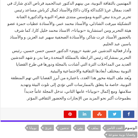
المهتمين بالثقافة النوبية، من بينهم الدكتور عبدالحميد قرناص الذي شارك في
العدد بمقال عن( الكنداكة وكان داكا) والأستاذ كمال كرباش مساعد رئيس
تحرير جريدة نبض النوبة ومؤسس منتدى شعراء النوبة والدكتورة الفنانة
التشكيلة ميرفت الشاذلي، والأستاذ محمد عمر، والأستاذة عطيات حمزة عضو
هيئة التحرير ومن استشارية «نوبيانا»، الاستاذ محمد خليل كارا، كما شرف
بالحضور الأستاذ عرت شاكر، والأستاذة الصحفية سهير عبد العزيز، و والأستاذ
ياسين عبد الحليم.
وأدار فعالية التدشين عبر تقنية «زووم» الدكتور حسين حسن حسين، رئيس
التحرير بمشاركة رئيس الرابطة بالمملكة المتحدة رضا بدر، و شهد التدشين
العديد من المداخلات الثرة التي أشادت بالمجلة ودورها في طرح القضايا
النوبية بمختلف أبعادها الثقافية والاجتماعية والبيئية.
ويُعد ملف البيئة محور هذا العدد، باعتباره من أبرز القضايا التي تهم المنطقة
النوبية، خاصة ما يتعلق بالممارسات التي تؤدي إلى تلوث البيئة وتهديد
سلامتها. ومع إكمال «نوبيانا» عامها الثاني، تدخل المجلة عاماً جديداً
بطموحات أكبر نحو المزيد من الإنجازات والحضور الثقافي المؤثر.
الوسوم
العدد الثامن
بملف
بيئي
تدشين
جرئ
نوبيانا
وقضايا نوبية متنوعة