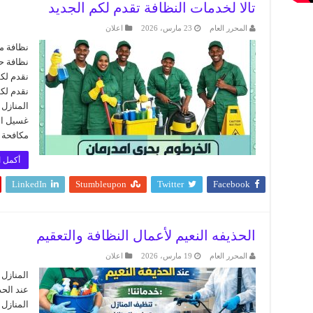
تالا لخدمات النظافة تقدم لكم الجديد
المحرر العام
23 مارس، 2026
اعلان
نظافة م
نظافة حق
نقدم لك
نقدم لك
المنازل
غسيل ال
مكافحة 
أكمل ا
LinkedIn
Stumbleupon
Twitter
Facebook
الحذيفه النعيم لأعمال النظافة والتعقيم
المحرر العام
19 مارس، 2026
اعلان
المنازل
عند الحذ
المنازل