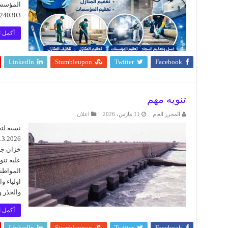
المؤسسا
0918240303 0994080150 مو
أكمل ا
LinkedIn
Stumbleupon
Twitter
Facebook
تنويه مهم
المحرر العام
11 مارس، 2026
اعلان
نسبة لتف
خزان جبل
عليه تنو
المواطن
اولياء و
والحذر و
أكمل ا
LinkedIn
Stumbleupon
Twitter
Facebook