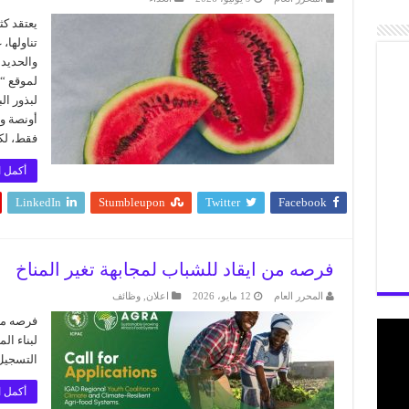
يعتقد كث
تناولها،
والحديد
لموقع “
لبذور ال
فقط، لك
أكمل ا
LinkedIn
Stumbleupon
Twitter
Facebook
فرصه من ايقاد للشباب لمجابهة تغير المناخ
المحرر العام
12 مايو، 2026
اعلان
,
وظائف
التسجيل ٢٢ مايو 2026. رابط ال
أكمل ا