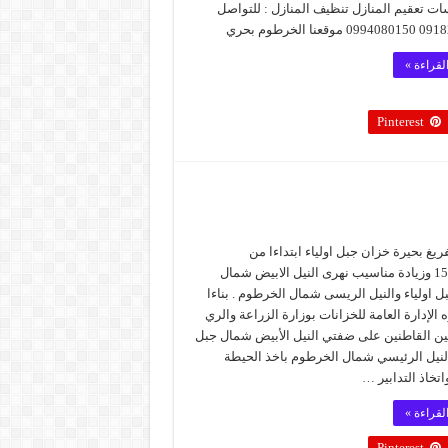
ت تعقيم المنازل تنظيف المنازل : للتواصل
قعنا الخرطوم بحري
لقراءة »
Pinterest
ريغ بحيرة خزان جبل اولياء ابتداءا من
15.3.2026 وزيادة مناسيب نهرى النيل الابيض شمال
 اولياء والنيل الريسى شمال الخرطوم . بناءا
ه الإدارة العامة للخزانات بوزارة الزراعة والري
ين القاطنين على ضفتي النيل الأبيض شمال جبل
النيل الرئيسي شمال الخرطوم باخذ الحيطة
اتخاذ التدابير …
لقراءة »
Pinterest