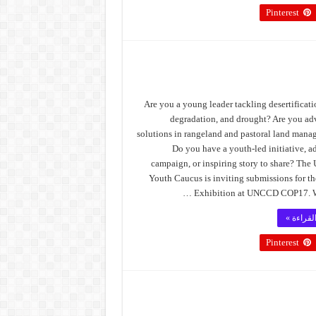
Pinterest
Are you a young leader tackling desertificati
degradation, and drought? Are you a
solutions in rangeland and pastoral land man
Do you have a youth-led initiative, 
campaign, or inspiring story to share? T
Youth Caucus is inviting submissions for t
Exhibition at UNCCD COP17. We
لقراءة »
Pinterest