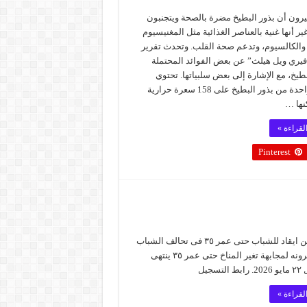
يرون أن بذور البطيخ مضرة بالصحة ويتجنبون
 غير أنها غنية بالعناصر الغذائية مثل المغنيسيوم
 والكالسيوم، وتدعم صحة القلب. وتحدث تقرير
فيري ويل هيلث” عن بعض الفوائد المحتملة
بطيخ، مع الإشارة إلى بعض سلبياتها. تحتوي
أونصة واحدة من بذور البطيخ على 158 سعرة حرارية
نها …
لقراءة »
Pinterest
فرصه من ايقاد للشباب حتى عمر ٣٥ فى تحالف الشباب
لبناء المرونه لمجابهة تغير المناخ حتى عمر ٣٥ ينتهى
تسجيل
لقراءة »