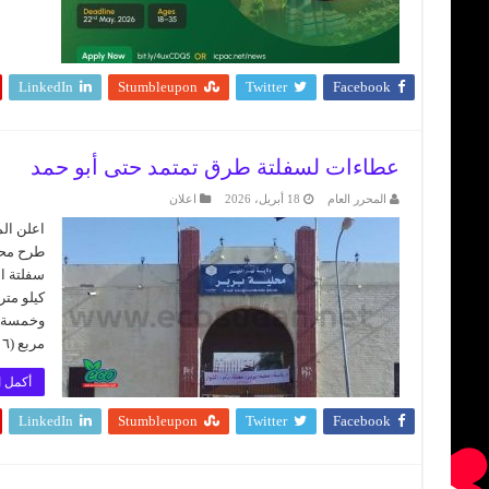
LinkedIn
Stumbleupon
Twitter
Facebook
عطاءات لسفلتة طرق تمتمد حتى أبو حمد
المحرر العام
18 أبريل، 2026
اعلان
اعلن الم
طرح محل
كيلو متر
وخمسة كي
مربع (١٦) حتى ظلط محلية …
أكمل ا
LinkedIn
Stumbleupon
Twitter
Facebook