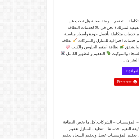
تكاملة… تعقيم… وبيئة صحية هل تبحث عن
يقية لمنزلك؟ نحن في تالا لخدمات النظافة
م خدمات متكاملة بأفضل جودة وأسعار مناسبة
م خدمات احترافية للمنازل والشركات
نظافة
 والشقق
نظافة أطقم الجلوس والكنب
سجاد والموكيت
التعقيم والتطهير الكامل
الفئران …
لقراءة »
Pinterest
 – المؤسسات – الشركات. كل ما يخص النظافة
يفة النعيم :خدماتتا! . تنظيف المنازل تعقيم
 . تعقيم المؤسسات غسل وتعقيم السجاد تعقيم