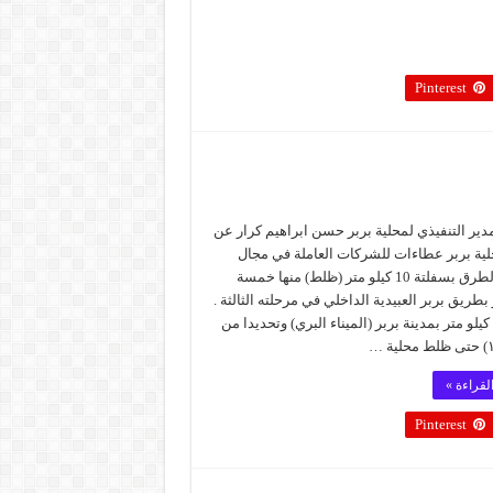
Pinterest
دير التنفيذي لمحلية بربر حسن ابراهيم كرار عن
ية بربر عطاءات للشركات العاملة في مجال
سفلتة الطرق بسفلتة 10 كيلو متر (ظلط) منها خمسة
 بطريق بربر العبيدية الداخلي في مرحلته الثالثة .
لو متر بمدينة بربر (الميناء البري) وتحديدا من
لقراءة »
Pinterest