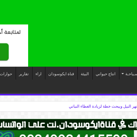
ـياحـة
انتاج حيواني
البيئة
قناة ايكوسودان
اراء
تقارير
حوارات
نهر النيل ويبحث خطة لزيادة الغطاء النباتي