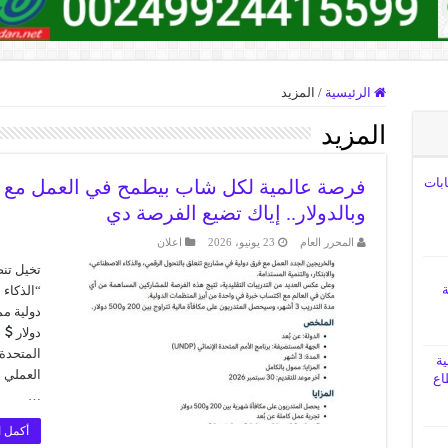
الرئيسية
/
المزيد
المزيد
ابات
فرصة عالمية لكل شاب بيطمح في العمل مع م
وبالدولار.. إياك تضيع الفرصة دي
المحرر العام
23 يونيو، 2026
اعلان
تخيل تنض
ة
“الذكاء
دولار
و
ية
العملي م
اع
…
أكمل ا