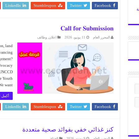
LinkedIn
Stumbleupon
Twitter
Facebook
ة
𝐂𝐚𝐥𝐥 𝐟𝐨𝐫 𝐒𝐮𝐛𝐦𝐢𝐬𝐬𝐢𝐨𝐧
المحرر العام
11 يونيو، 2026
اعلان
,
وظائف
on, land
dvancing
agement?
advocacy
he UNCCD
he Youth
 want …
أكمل ا
LinkedIn
Stumbleupon
Twitter
Facebook
كنز غذائي خفي بفوائد صحية متعددة
المحرر العام
9 يونيو، 2026
الغذاء