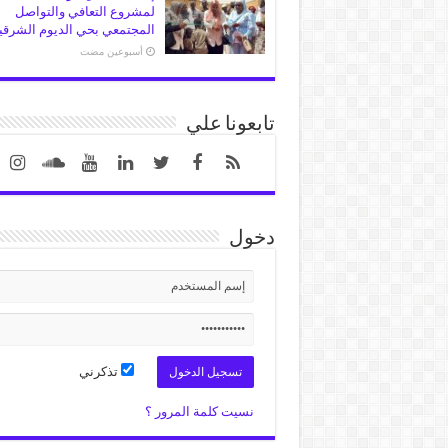
لمشروع التعافي والتواصل
المجتمعي بحي الديوم الشرقي
‏أسبوعين مضت
تابعونا علي
دخول
تذكرني
نسيت كلمة المرور ؟