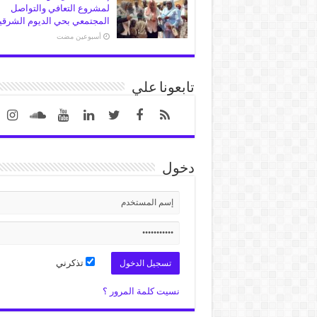
لمشروع التعافي والتواصل
المجتمعي بحي الديوم الشرقي
‏أسبوعين مضت
تابعونا علي
دخول
تذكرني
نسيت كلمة المرور ؟