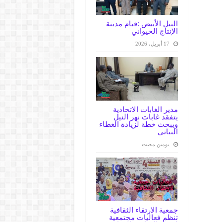
النيل الأبيض :قيام مدينة
الإنتاج الحيواني
17 أبريل، 2026
مدير الغابات الاتحادية
يتفقد غابات نهر النيل
ويبحث خطة لزيادة الغطاء
النباتي
‏يومين مضت
جمعية الارتقاء الثقافية
تنظم فعاليات مجتمعية