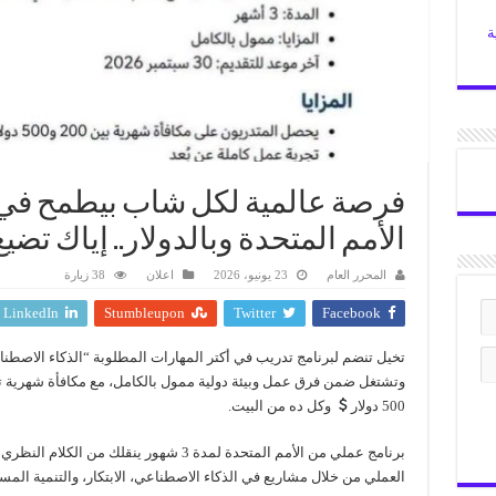
ة
فرصة عالمية لكل شاب بيطمح في 
الأمم المتحدة وبالدولار.. إياك تض
المحرر العام
23 يونيو، 2026
اعلان
38 زيارة
LinkedIn
Stumbleupon
Twitter
Facebook
تخيل تنضم لبرنامج تدريب في أكتر المهارات المطلوبة “الذكاء الاصطن
وتشتغل ضمن فرق عمل وبيئة دولية ممول بالكامل، مع مكافأة شهرية 
500 دولار
وكل ده من البيت.
برنامج عملي من الأمم المتحدة لمدة 3 شهور ينقلك من الكلام
العملي من خلال مشاريع في الذكاء الاصطناعي، الابتكار، والتنمية المس