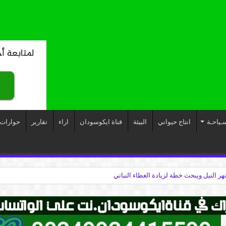
ـياحـة
انتاج حيواني
البيئة
قناة ايكوسودان
اراء
تقارير
حوارات
نهر النيل ويبحث خطة لزيادة الغطاء النباتي