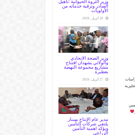
وزير الثروة الحيوانية :تأهيل
الصادر وترقية خدماته من
الأولويات
28 أبريل، 2026
وزير الصحة الاتحادي
والولائي يشهدان افتتاح
مشاريع مجموعة النهضة
بعطبرة
راسات
27 أبريل، 2026
 مهتم بال AI، مع لغة انجليزية
مين
مدير عام الإنتاج بسنار
يلتقي شركات التأمين
ويؤكد اهمية التأمين
الزراعي