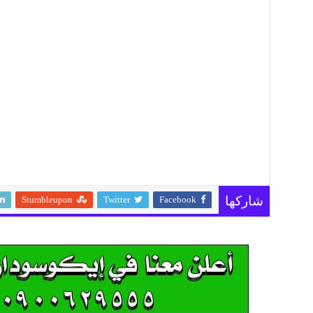
Stumbleupon
Twitter
Facebook
شاركها