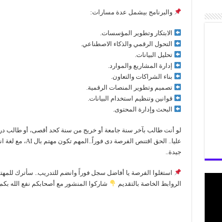
والبرنامج بيشمل عدة مسارات:
الابتكار وتطوير المؤسسات.
التحول الرقمي والذكاء الاصطناعي.
تحليل البيانات.
إدارة المشاريع والموارد.
بناء الشراكات والتعاون.
تصميم وتطوير المنصات الرقمية.
قوانين وتنظيم استخدام البيانات.
البحث وإدارة المحتوى.
لو أنت طالب بآخر سنة جامعة أو خريج من سنة كحد أقصى، أو طالب د
عليا.. الحق اقتنص الفرصة دى فوراً..المهم تكون
جيدة..
استغلوا الفرصة يا أفاضل سجل فوراً وانضم للتدريب.. سأترك للمهت
الروابط الخاصة بالتقديم
شاركوا المنشور مع أصحابكم نفع الله بكم