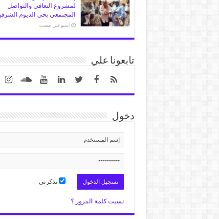
لمشروع التعافي والتواصل
المجتمعي بحي الديوم الشرقي
‏أسبوعين مضت
تابعونا علي
دخول
تذكرني
نسيت كلمة المرور ؟