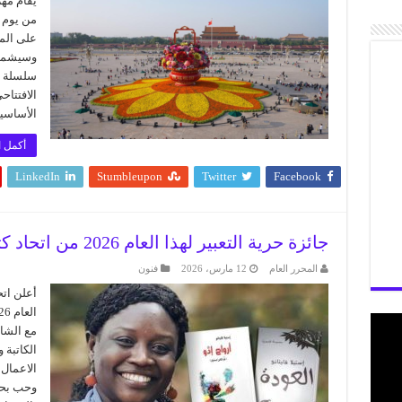
على المو
وسيشمل 
سلسلة من
الافتتا
الأساسية،
أكمل ا
LinkedIn
Stumbleupon
Twitter
Facebook
جائزة حرية التعبير لهذا العام 2026 من اتحاد كتاب النرويج استيلا قايتانو..!
المحرر العام
12 مارس، 2026
فنون
أعلن اتح
مع الشا
الكاتبة 
الاعمال 
وحب بحج