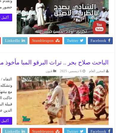
وتقدم ع
حضور مت
أكمل ا
LinkedIn
Stumbleupon
Twitter
Facebook
الباحث صلاح بحر .. تراث البرقو المبا مأخوذ من
المحرر العام
6 ديسمبر، 2025
فنون
التقاه /
وتشكله ك
مع بيئته
حاكت الب
قبيلة ال
الدين ع
أكمل ا
LinkedIn
Stumbleupon
Twitter
Facebook