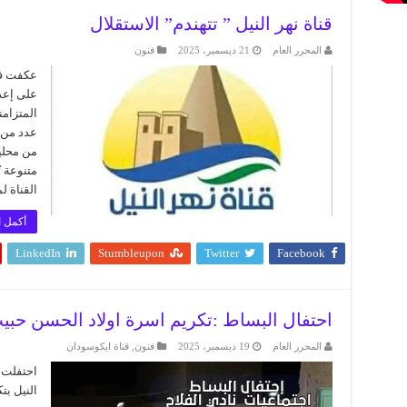
قناة نهر النيل ” تتهندم” الاستقلال
المحرر العام
21 ديسمبر، 2025
فنون
عكفت فرق
على إعدا
المتزام
عدد من 
من محليا
متنوعة ت
القناة ل
أكمل ا
LinkedIn
Stumbleupon
Twitter
Facebook
احتفال البساط :تكريم اسرة اولاد الحسن حبيب
المحرر العام
19 ديسمبر، 2025
فنون
,
قناة ايكوسودان
احتفلت ا
النيل بت