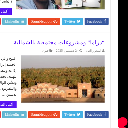
(الشجا
أكمل ا
LinkedIn
Stumbleupon
Twitter
Facebook
“دراما” ومشروعات مجتمعية بالشمالية
المحرر العام
24 ديسمبر، 2025
فنون
افتتح والي 
الحميد إبرا
إذاعة وتلفز
للهيئة، بحض
ودشّن الوال
والتلفزيون 
تدشين …
أكمل القر
LinkedIn
Stumbleupon
Twitter
Facebook