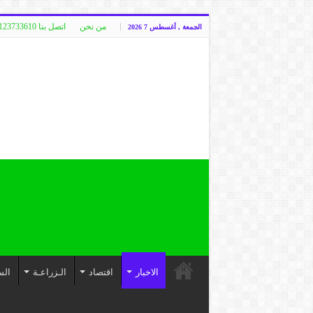
من نحن
اتصل بنا 00249123733610
الجمعة , أغسطس 7 2026
الاخبار
اقتصاد
الـزراعـة
الس