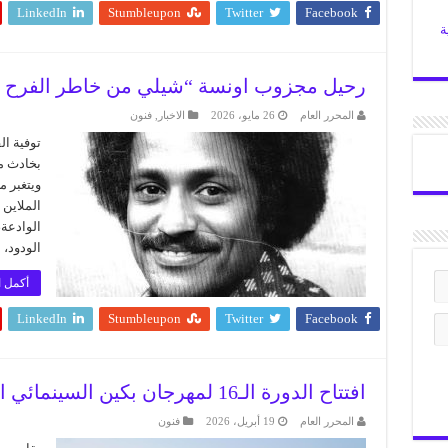
LinkedIn
Stumbleupon
Twitter
Facebook
ة
رحيل مجزوب اونسة “شيلي من خاطر الفرح و
المحرر العام
26 مايو، 2026
الاخبار
,
فنون
توفية ا
بخادث م
ويتغبر 
الملاين 
الوادعة،
الودود،
أكمل ا
LinkedIn
Stumbleupon
Twitter
Facebook
افتتاح الدورة الـ16 لمهرجان بكين السينمائي الدولي في بكين
المحرر العام
19 أبريل، 2026
فنون