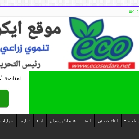
ـياحـة
انتاج حيواني
البيئة
قناة ايكوسودان
اراء
تقارير
حوارات