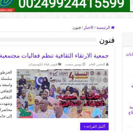
الرئيسية
/
الاخبار
/
فنون
فنون
ابات
جمعية الارتقاء الثقافية تنظم فعاليات مجتمعية ل
المحرر العام
‏يومين مضت
فنون
,
قناة ايكوسودان
الخرطوم
سلسلة من
واسعة م
ة
الثقافي،
الثقافي،
وشهدت ا
ية
محاضرات 
اع
إلى جا
أكمل القراءة »