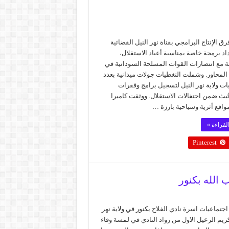
 الإنتاج البرامجي بقناة نهر النيل الفضائية
د برمجة خاصة بمناسبة أعياد الاستقلال،
نة مع انتصارات القوات المسلحة السودانية في
المحاور. وشملت التغطيات جولات ميدانية بعدد
ت ولاية نهر النيل لتسجيل برامج وفقرات
ُبث ضمن احتفالات الاستقلال. ووثقت كاميرا
مواقع أثرية وسياحية بارزة …
لقراءة »
Pinterest
 الله بكنور
جتماعيات اسرة نادي الفلاح بكنور في ولاية نهر
كريم الرعيل الاول من رواد النادي في لمسة وفاء