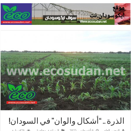
الذرة .. “أشكال والوان” في السودان!
المحرر العام
6 أغسطس، 2025
الـزراعـة
,
محاصيل
476 زيارة