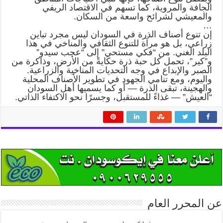
الجافة والمروية، كما تسهم في الاقتصاد الريفي
والمعيشي لشرائح واسعة من السكان.
…
إن تنوع أصناف الذرة في السودان ليس مجرد تباين
زراعي، بل هو مرآة للتنوع الثقافي والمناخي في هذا
البلد الغني. من “فكي مستحي” إلى “عجب سيدو”
و”كير”، تحمل كل حبة ذرة حكايةً من الأرض، وذاكرة من
الصبر والإبداع في وجه التحديات المناخية والزراعية.
واليوم، ومع تنامي الجهود في تطوير الأصناف المحلية
والهجينة، تبقى الذرة — أو كما يسميها أهل السودان
“العيش” — غذاءً للمستقبل، وجسرًا نحو الاكتفاء الذاتي.
عن المحرر العام