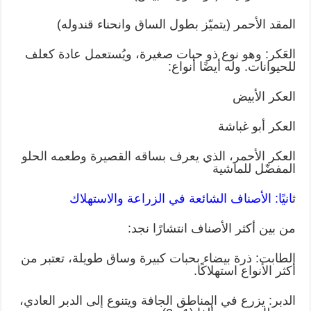
المقد الأحمر (يتميّز بطول الساق وانحناء قندوله)
العَكر: وهو نوع ذو حبات صغيرة، ويُستعمل عادة كعلف
للحيوانات. وله أيضًا أنواع:
العكر الأبيض
العكر أبو غباشة
العكر الأحمر، الذي يعرف بساقه القصيرة وطعمه الحلو
المفضّل للماشية
ث
انيًا: الأصناف الشائعة في الزراعة والاستهلاك
من بين أكثر الأصناف انتشارًا نجد:
الطابت: ذرة بيضاء بحبات كبيرة وساق طويلة، تعتبر من
أكثر الأنواع استهلاكًا.
الدبر: يزرع في المناطق الجافة ويتنوع إلى الدبر العادي،