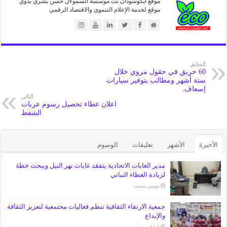
موقع ايكوسودان نت موسسة السموءل حسن بشري بدوي
موقع لخدمة الإعلام التنموي والاقتصاد الرقمي
السابق
60 حريق في حقول مروي خلال
ستة أشهر ومطالب بتوفير سيارات
إسعاف.
التالي
اعلان عطاء تحصيل رسوم عربات
الشفط
الأخيرة
الأشهر
تعليقات
الوسوم
مدير الغابات الاتحادية يتفقد غابات نهر النيل ويبحث خطة
لزيادة الغطاء النباتي
‏يومين مضت
جمعية الارتقاء الثقافية تنظم فعاليات مجتمعية لتعزيز الثقافة
والإبداع