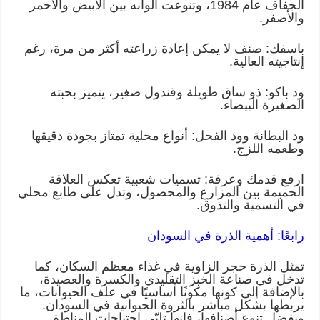
الجفاف عام 1984، وتنوعت ألوانه بين الأبيض والأحمر
والأصفر.
باسفك: صنف لا يمكن إعادة زراعته أكثر من مرة، رغم
إنتاجيته العالية.
ود باكو: ذو ساق طويلة وقندول صغير، يتميز بحبته
الصغيرة البيضاء.
ود البطانة وود الفحل: أنواع محلية تمتاز بجودة دقيقها
وطعمه اللزج.
ارفع قدمك وعرفة: تسميات شعبية تعكس العلاقة
الحميمة بين المزارع والمحصول، وتدل على طابع محلي
في التسمية والتذوق.
رابعًا: أهمية الذرة في السودان
تمثل الذرة حجر الزاوية في غذاء معظم السكان، كما
تدخل في صناعة الخبز التقليدي والكسرة والعصيدة،
بالإضافة إلى كونها مكونًا أساسيًا في علف الحيوانات، ما
يربطها بشكل مباشر بالثروة الحيوانية في السودان.
وبفضل تنوع أصنافها، فإنها تلبّي احتياجات المناطق