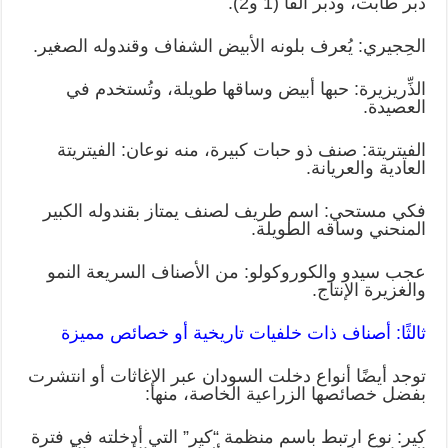
دبر طابت، ودبر ألفا (1 و2).
الحِجيري: يُعرف بلونه الأبيض الشفاف وقندوله الصغير.
الذِّريزيرة: حبها أبيض وساقها طويلة، وتُستخدم في
العصيدة.
الفيتريتة: صنف ذو حبات كبيرة، منه نوعان: الفيتريتة
العادية والعريانة.
فكي مستحي: اسم طريف لصنف يمتاز بقندوله الكبير
المنحني وساقه الطويلة.
عجب سيدو والكوروكولو: من الأصناف السريعة النمو
والغزيرة الإنتاج.
ثالثًا: أصناف ذات خلفيات تاريخية أو خصائص مميزة
توجد أيضًا أنواع دخلت السودان عبر الإغاثات أو انتشرت
بفضل خصائصها الزراعية الخاصة، منها:
كير: نوع ارتبط باسم منظمة “كير” التي أدخلته في فترة