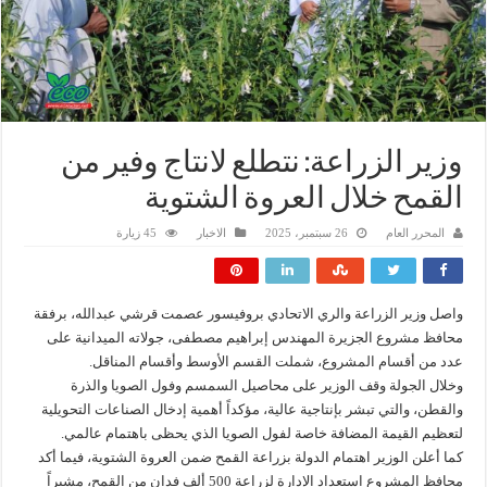
وزير الزراعة: نتطلع لانتاج وفير من
القمح خلال العروة الشتوية
المحرر العام
26 سبتمبر، 2025
الاخبار
45 زيارة
واصل وزير الزراعة والري الاتحادي بروفيسور عصمت قرشي عبدالله، برفقة
محافظ مشروع الجزيرة المهندس إبراهيم مصطفى، جولاته الميدانية على
عدد من أقسام المشروع، شملت القسم الأوسط وأقسام المناقل.
وخلال الجولة وقف الوزير على محاصيل السمسم وفول الصويا والذرة
والقطن، والتي تبشر بإنتاجية عالية، مؤكداً أهمية إدخال الصناعات التحويلية
لتعظيم القيمة المضافة خاصة لفول الصويا الذي يحظى باهتمام عالمي.
كما أعلن الوزير اهتمام الدولة بزراعة القمح ضمن العروة الشتوية، فيما أكد
محافظ المشروع استعداد الإدارة لزراعة 500 ألف فدان من القمح، مشيراً