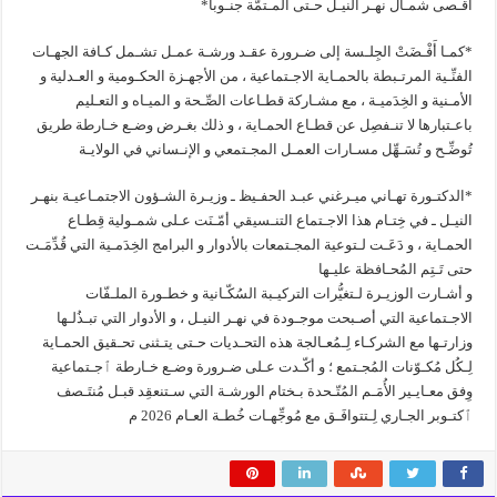
أقـصى شمـال نهـر النيـل حـتى المـتمّة جنـوباً*
*كمـا أَفْـضَتْ الجِلـسة إلى ضـرورة عقـد ورشـة عمـل تشـمل كـافة الجهـات
الفنِّـية المرتـبطة بالحمـاية الاجـتماعية ، من الأجهـزة الحكـومية و العـدلية و
الأمـنية و الخِدَميـة ، مع مشـاركة قطـاعات الصِّـحة و الميـاه و التعـليم
باعـتبارها لا تنـفصِل عن قطـاع الحمـاية ، و ذلك بغـرض وضـع خـارطة طريق
تُوضِّـح و تُسَـهِّل مسـارات العمـل المجـتمعي و الإنـساني في الولايـة
*الدكتـورة تهـاني ميـرغني عبـد الحفـيظ ـ وزيـرة الشـؤون الاجتمـاعيـة بنهـر
النيـل ـ في خِتـام هذا الاجـتماع التنـسيقي أمّـنَت عـلى شمـولية قِطـاع
الحمـاية ، و دَعَـت لـتوعية المجـتمعات بالأدوار و البرامج الخِدَمـية التي قُدِّمَـت
حتى تَـتِم المُحـافظة عليـها
و أشـارت الوزيـرة لـتغيُّرات التركيـبة السُكّـانية و خطـورة الملـفّات
الاجـتماعية التي أصـبحت موجـودة في نهـر النيـل ، و الأدوار التي تبـذُلـها
وزارتـها مع الشركـاء لِـمُعـالجة هذه التحـديات حـتى يتـثنى تحـقيق الحمـاية
لِـكُل مُكـوّنات المُجـتمع ؛ و أكّـدت عـلى ضـرورة وضـع خـارطة ٱجـتماعية
وِفق معـايـير الأُمَـم المُتّـحدة بـختام الورشـة التي سـتنعقِد قبـل مُنتَـصف
ٱكتـوبر الجـاري لِـتتوافَـق مع مُوجِّهـات خُطـة العـام 2026 م