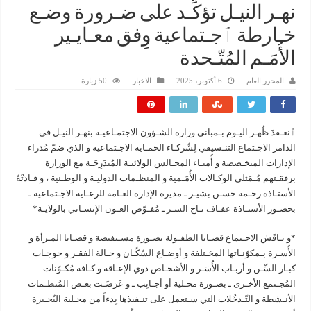
نهـر النيـل تؤكِّـد على ضـرورة وضـع
خـارطة ٱجـتماعية وِفق معـايـير
الأُمَـم المُتّـحدة
المحرر العام
6 أكتوبر، 2025
الاخبار
50 زيارة
ٱنعـقدَ ظُهـر اليـوم بـمباني وزارة الشـؤون الاجتمـاعيـة بنهـر النيـل في
الدامر الاجـتماع التنـسيقي لِشُركـاء الحمـاية الاجـتماعية و الذي ضمّ مُدراء
الإدارات المتخـصصة و أُمنـاء المجـالس الولائيـة المُندَرِجَـة مع الوزارة
برفقـتهم مُـمَثلي الوكـالات الأُمَـمية و المنظـمات الدوليـة و الوطـنية ، و قـادَتْهُ
الأستـاذة رحـمة حسـن بشيـر ـ مديرة الإدارة العـامة للرعـاية الاجـتماعية ـ
بحضـور الأستـاذة عفـاف تـاج السـر ـ مُفـوّض العـون الإنسـاني بالولايـة*
*و نـاقَش الاجـتماع قضـايا الطفـولة بصـورة مسـتفيضة و قضـايا المـرأة و
الأُسـرة بـمكوّنـاتها المخـتلفة و أوضـاع السُكّـان و حـالة الفقـر و حوجـات
كبـار السِّـن و أربـاب الأُسَـر و الأشخـاص ذوي الإعـاقة و كـافة مُكـوّنات
المُجـتمع الأخـرى ـ بصـورة محـلية أو أجـانِب ـ و عَرَضَـت بعـض المُنظـمات
الأنـشطة و التّـدخُلات التي سـتعمل على تنـفيذها بِدءاً من محـلية البُحـيرة