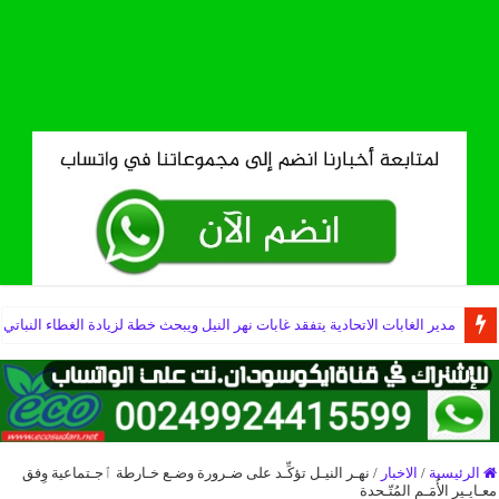
مدير الغابات الاتحادية يتفقد غابات نهر النيل ويبحث خطة لزيادة الغطاء النباتي
الرئيسية
/
الاخبار
/
نهـر النيـل تؤكِّـد على ضـرورة وضـع خـارطة ٱجـتماعية وِفق
معـايـير الأُمَـم المُتّـحدة