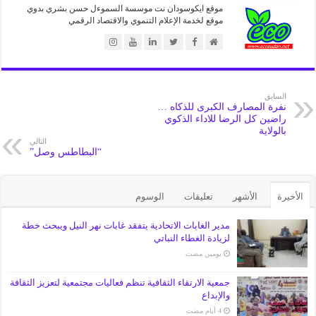
موقع ايكوسودان نت موسسة السموءل حسن بشري بدوي
موقع لخدمة الإعلام التنموي والاقتصاد الرقمي
السابق
نفرة المصارف الكبرى للذكاه …
راضين كل الرضا للاداء الذكوي
بالولاية
التالي
“البطاطس وصل”
الأخيرة
الأشهر
تعليقات
الوسوم
مدير الغابات الاتحادية يتفقد غابات نهر النيل ويبحث خطة
لزيادة الغطاء النباتي
‏يومين مضت
جمعية الارتقاء الثقافية تنظم فعاليات مجتمعية لتعزيز الثقافة
والإبداع