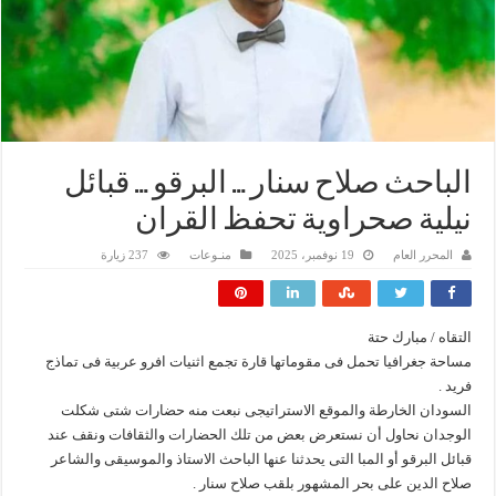
الباحث صلاح سنار … البرقو … قبائل
نيلية صحراوية تحفظ القران
المحرر العام
19 نوفمبر، 2025
منـوعات
237 زيارة
التقاه / مبارك حتة
مساحة جغرافيا تحمل فى مقوماتها قارة تجمع اثنيات افرو عربية فى تماذج
فريد .
السودان الخارطة والموقع الاستراتيجى نبعت منه حضارات شتى شكلت
الوجدان نحاول أن نستعرض بعض من تلك الحضارات والثقافات ونقف عند
قبائل البرقو أو المبا التى يحدثنا عنها الباحث الاستاذ والموسيقى والشاعر
صلاح الدين على بحر المشهور بلقب صلاح سنار .