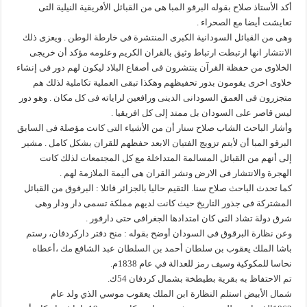
أكد الأستاذ صلاح بقوله البرقو المبا هى من القبائل الأفريقية النيلية التى
تعايشت أيضا مع الصحراء .
وهى من القبائل السودانية الكبرى المنتشرة فى خارطة الوطن . ويعزى ذلك
الانتشار انها ارتبطت ارتباط وثيق بالقران الكريم وعلومه مؤكد أن خريجى
الخلاوى من حفظة القرآن ينتشرون فى أصقاع البلاد ليكون لهم دور فى إنشاء
خلاوى اخرى يقومون بدور تحفيظهم وهكذا تبقى العملية تكاملية لذلك هم
متجزرون فى العمق السودانى الدينى ورافعين لراياته فى كل مكان . وهو دور
ليس قاصر على السودان بل ممتد إلى كل افريقيا .
وأشار الباحث الشاب صلاح سنار أن من الأشياء التى كانت مؤصلة فى السابق
البرقو المبا أن لأيتم تزويج الفتيان الابعد حفظهم للقران بشكل كامل . مشير
إلى أنهم من القبائل المسالمة المتداخلة مع كل المجتمعات لذلك كانت
الهجرة والانتشار فى الارض ونشر القران هى أليمة الملازمة لهم .
كما تحدث الباحث صلاح سنا. التقيم حاليا بالجزائر قائلا : البرقوق من القبائل
المشتركة فى جذور التاريخ حيث كانت لديهم مملكة تسمى دار ودار وهى
شرق دولة تشاد التى كان امتدادها الجغرافى حتى دارفور .
وعن نظارة البرقوق فى السودان أوضح بقوله : منح دفتر داركردفان، رستم
باشا الملك يعقوب بن سلطان أحمد بن السلطان عبد الشافع مك ،أعطاه
نحاسا للمكوكية وسيف رمز للعدالة في عام 1838م.
تم الاحتفاظ به بقرية بطيطخة بشمال كردفان 54ك.
شمال الأبيض استلم النظارة ابن الملك يعقوب موسي الذي ولد عام