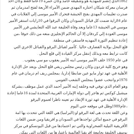
1862الذي إنضم للمهدية هو وشقيقه حامد وكان عمره 19عاما فقط وكان أحد
فرسان معركة شيكان اختاره المهدي ضمن الأمراء الأربعة لفتح امدرمان ثم
صدرت تعليمات المهدي بفتح الحبشة فتحرك الأمير موسى إلي القلابات في
عام 84راية ضمت كل قبائل السودان وكان البرقوا في 10رايات استقر الأمير
موسي في الحبشة 13عاما وبعد وفاة الخليفة عبد الله التعايشي قرر الأمير
موسى العودة إلي كردفان إلا أن الحاكم الإنجليزي منعه من ذلك خوفا ،من
إعادة تنظيم الثورة المهديه فاستقر، في منطقة.
قلع النحل بولاية القضارف حاليا . كأمير لقبائل البرقو والقبائل الاخري التي
كانت ترابط معه وبذلك إنتقل مركز القيادة إلي قلع النحل .
في عام 1950 خلف الأمير موسى ابنه الأمير يعقوب مو سي يعقوب .
وهو خريج كلية غردون وكان رئيس مجلس ريفي قلع النحل ،وبعد حل الإدارة
الأهلية في عهد ثوار مايو عين ضابطا إداريا، بمجلس ريف ام درمان في عام
1976م وانتخب عضوا بمجلس الشعب القومي.
وهو العام الذي توفي فيه وخلفه إبنه الأمير أحمد الذي عمل موظف ،بشركة
ميشيل كوكس ثم هاجر إلي دولة الإمارات العربية،المتحدة لمدة 16عاما إعادة
الإدارة الأهلية في عهد ثورة الإنقاذ تم تعينه ناظرا لعموم البرقو
،عام1989وظل في موقعه حتي اليوم
وعن اللغة تحدث هى لغة البرقو او (البرامبا) هي اللغة التي تتحدث بها امة
البرقو في جميع اماكن تواجدها في السودان و افريقيا ومن ضمن اللغات
الأفريقية النيلية الصحراوية والتي تم اعتمادها من قبل اليونسكو في مركز
يوسف الخليفة بجامعة افريقيا العالمية باعتبارها من اللغات التي يمكن