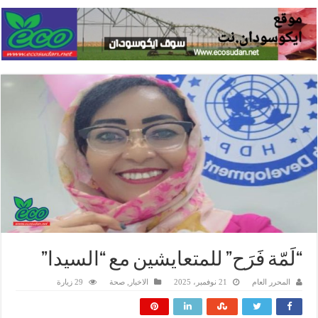
“لَمّة فَرَح” للمتعايشين مع “السيدا”
المحرر العام
21 نوفمبر، 2025
الاخبار
,
صحة
29 زيارة