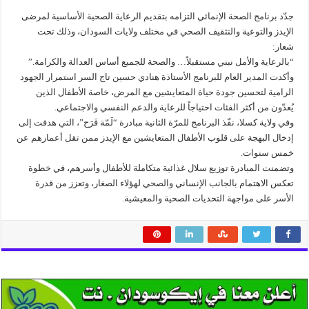
جدّد برنامج الصحة الإنمائي التزامه بتقديم الرعاية الصحية الأساسية لمرضى
الإيدز والتوعية والتثقيف الصحي في مختلف ولايات السودان، وذلك تحت
شعار:
“بالرعاية والأمل نبني مستقبلاً… والصحة للجميع أساس العدالة والكرامة.”
وأكدت المدير العام للبرنامج الأستاذة هنادي حسين تاج السر استمرار الجهود
الرامية لتحسين جودة حياة المتعايشين مع المرض، خاصة الأطفال الذين
يُعدّون من أكثر الفئات احتياجاً للرعاية والدعم النفسي والاجتماعي.
وفي ولاية كسلا، نفّذ البرنامج للمرّة الثانية مبادرة “لَمّة فَرَح”، التي هدفت إلى
إدخال البهجة على قلوب الأطفال المتعايشين مع الإيدز ممن تقل أعمارهم عن
خمس سنوات.
وتضمنت المبادرة توزيع سلال غذائية متكاملة للأطفال وأسرهم، في خطوة
تعكس الاهتمام بالجانب الإنساني والصحي لهؤلاء الصغار، وتعزز من قدرة
الأسر على مواجهة التحديات الصحية والمعيشية.