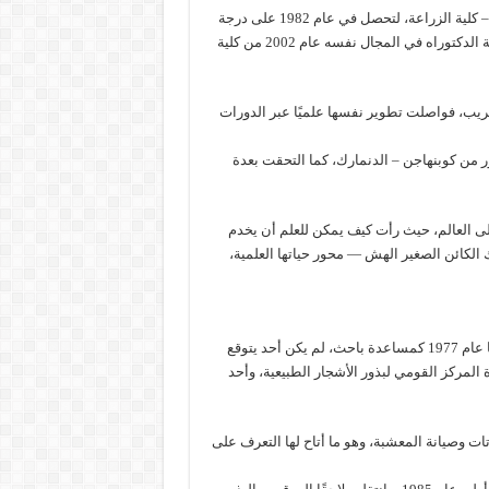
لم تكتفِ بالبكالوريوس، بل واصلت دراساتها العليا في جامعة الخرطوم – كلية الزراعة، لتحصل في عام 1982 على درجة
الماجستير في فسيولوجيا بذور الأشجار الغابية السودانية، ثم نالت درجة الدكتوراه في المجال نفسه عام 2002 من كلية
جريب، فواصلت تطوير نفسها علميًا عبر الدورات
لبذور من كوبنهاجن – الدنمارك، كما التحقت بعدة
لى العالم، حيث رأت كيف يمكن للعلم أن يخدم
ك الكائن الصغير الهش — محور حياتها العلمية،
حين التحقت البروفيسور سيدة محجوب بـمركز بحوث الغابات في سوبا عام 1977 كمساعدة باحث، لم يكن أحد يتوقع
 المركز القومي لبذور الأشجار الطبيعية، وأحد
تات وصيانة المعشبة، وهو ما أتاح لها التعرف على