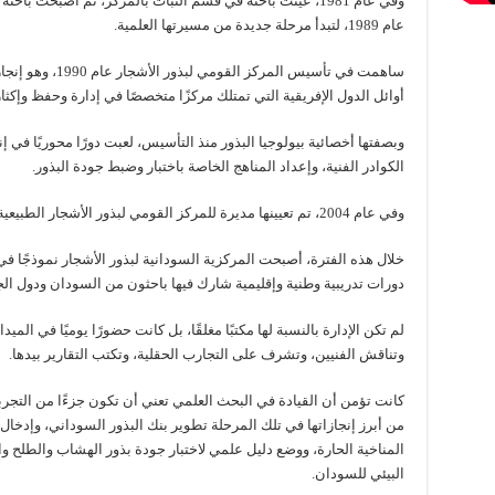
عام 1989، لتبدأ مرحلة جديدة من مسيرتها العلمية.
ساهمت في تأسيس الم
أوائل الدول الإفريقية التي تمتلك مركزًا متخصصًا في إدارة وحفظ وإكثار 
وبصفتها أخصائية بيولوجيا البذور منذ التأسيس، لعبت دورًا محوريًا في 
الكوادر الفنية، وإعداد المناهج الخاصة باختبار وضبط جودة البذور.
وفي عام 2004، تم تعيينها مديرة للمركز القومي لبذور الأشجار الطبيعية، وهو المنصب الذي شغلته حتى عام 2012.
خلال هذه الفترة، أصبحت المركزية السودانية لبذور الأشجار نموذجًا في إ
دورات تدريبية وطنية وإقليمية شارك فيها باحثون من السودان ودول الج
لم تكن الإدارة بالنسبة لها مكتبًا مغلقًا، بل كانت حضورًا يوميًا في الميد
وتناقش الفنيين، وتشرف على التجارب الحقلية، وتكتب التقارير بيدها.
كانت تؤمن أن القيادة في البحث العلمي تعني أن تكون جزءًا من التجربة
من أبرز إنجازاتها في تلك المرحلة تطوير بنك البذور السوداني، وإدخا
المناخية الحارة، ووضع دليل علمي لاختبار جودة بذور الهشاب والطلح 
البيئي للسودان.