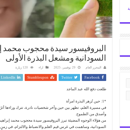
ة
البروفيسور سيدة محجوب محمد إب
السودانية ومشعل البذرة الأولى
المحرر العام
29 نوفمبر، 2025
اراء
120 زيارة
LinkedIn
Stumbleupon
Twitter
Facebook
طلعت دفع الله عبد الماجد
*1: حين تُزهر البذرة امرأة
في مسيرة العلم، تظهر بين حين وآخر شخصيات نادرة، تترك وراءها أثرًا 
وأصدق من الطموح.
من هؤلاء الوجوه المضيئة تبرز البروفيسور سيدة محجوب محمد إبراهيم
السودانية، وساهمت في غرس قيم العلم والانضباط والالتزام، في زمنٍ 