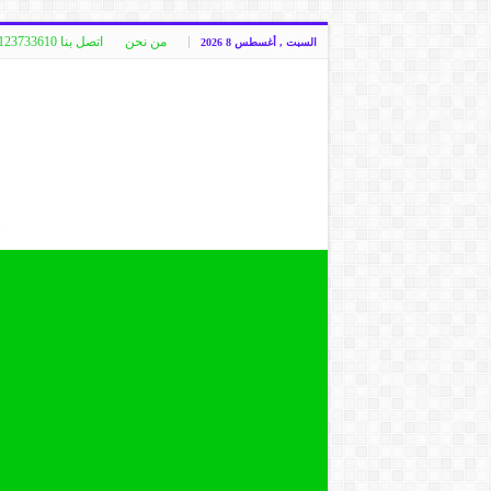
من نحن
اتصل بنا 00249123733610
السبت , أغسطس 8 2026