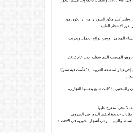
وفي عام 1981، عُيّنت باحثة في قسم النبات بالمركز، ثم أصبحت باحثة أولى عام 1985، وانتقلت لاحقًا إلى قسم البذور
ركز القومي لبذور الأشجار عام 1990، وهو إنجاز وطني كبير مكّن السودان من أن يكون من
بذور الأشجار الغابية.
إنشاء المعامل، ووضع لوائح العمل، وتدريب
فريقيا والمنطقة العربية، إذ نُظّمت فيه سنويًا
وار.
ان والمختبر، إذ كانت تتابع بنفسها التجارب،
، لا مجرد متفرج عليها.
ل تقانات جديدة لحفظ البذور في الظروف
والسنط والنيم — وهي أشجار محورية في الاقتصاد