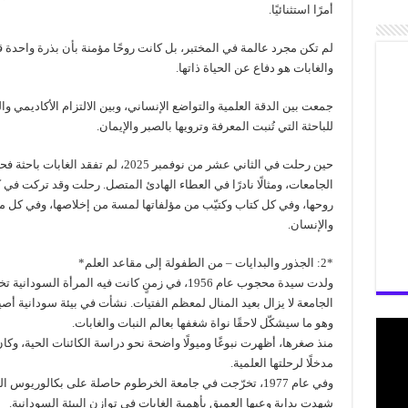
أمرًا استثنائيًا.
لم تكن مجرد عالمة في المختبر، بل كانت روحًا مؤمنة بأن بذرة واحدة ق
والغابات هو دفاع عن الحياة ذاتها.
جمعت بين الدقة العلمية والتواضع الإنساني، وبين الالتزام الأكاديمي وال
للباحثة التي تُنبت المعرفة وترويها بالصبر والإيمان.
حين رحلت في الثاني عشر من نوفمبر 2025،
الجامعات، ومثالًا نادرًا في العطاء الهادئ المتصل. رحلت وقد تركت في 
روحها، وفي كل كتاب وكتيّب من مؤلفاتها لمسة من إخلاصها، وفي كل من 
والإنسان.
*2: الجذور والبدايات – من الطفولة إلى مقاعد العلم*
ولدت سيدة محجوب عام 1956، في زمنٍ كانت فيه المرأة
الجامعة لا يزال بعيد المنال لمعظم الفتيات. نشأت في بيئة سودانية أص
وهو ما سيشكّل لاحقًا نواة شغفها بعالم النبات والغابات.
منذ صغرها، أظهرت نبوغًا وميولًا واضحة نحو دراسة الكائنات الحية، وكان
مدخلًا لرحلتها العلمية.
وفي عام 1977، تخرّجت في جامعة الخرطوم حاصلة على بكالوري
شهدت بداية وعيها العميق بأهمية الغابات في توازن البيئة السودانية.