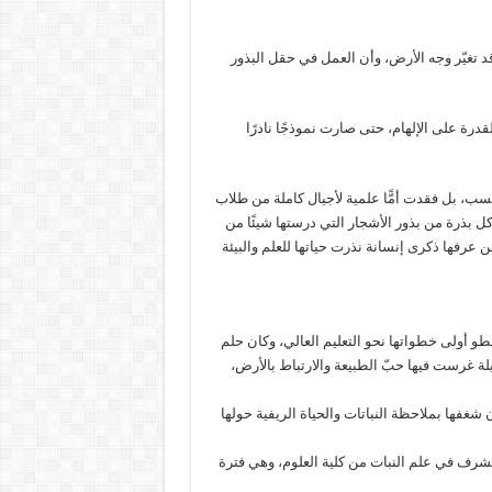
د تغيّر وجه الأرض، وأن العمل في حقل البذور
قدرة على الإلهام، حتى صارت نموذجًا نادرًا
 لم تفقد الغابات باحثة فحسب، بل فقدت أمًّا علمية لأجيال كاملة من طلاب
كل بذرة من بذور الأشجار التي درستها شيئًا من
عرفها ذكرى إنسانة نذرت حياتها للعلم والبيئة
 السودانية تخطو أولى خطواتها نحو التعليم العالي، وكان حلم
يلة غرست فيها حبّ الطبيعة والارتباط بالأرض،
 شغفها بملاحظة النباتات والحياة الريفية حولها
وس الشرف في علم النبات من كلية العلوم، وهي فترة