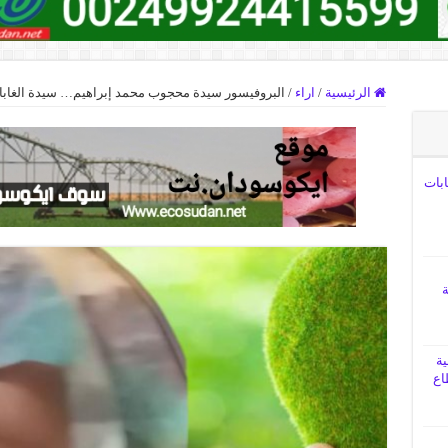
الرئيسية
/
اراء
/
البروفيسور سيدة محجوب محمد إبراهيم… سيدة الغابات
ابات
ة
ية
اع