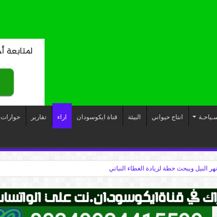
ـياحـة
انتاج حيواني
البيئة
قناة ايكوسودان
اراء
تقارير
حوارات
نهر النيل ويبحث خطة لزيادة الغطاء النباتي