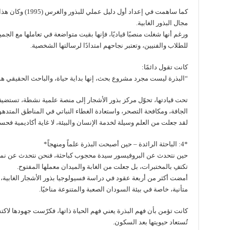
كما ساهمت في إعداد
مجال البذور الغابية.
ورغم أنها شغلت منصبًا قياديًا، فإنها بقيت متواضعة في تعاملها مع الجم
للطلاب والفنيين، وتعتبر نجاحهم امتدادًا لرسالتها الشخصية.
كانت تقول دائمًا:
“البذرة ليست مجرد مشروع بحث، إنها بداية حياة، والباحث الحقيقي هو
تحت قيادتها، تحوّل مركز بذور الأشجار إلى منصة علمية نشطة، تستضيف ور
الجافة، ومكافحة التصحر، واستعادة الغطاء النباتي في المناطق المتدهو
لقد جعلت من العلم وسيلة لخدمة الإنسان والبيئة، لا غاية أكاديمية فح
*4: الباحثة الرائدة – حين أصبحت البذرة علماً ومنهجاً*
حين نتحدث عن البروفيسور سيدة محجوب كباحثة، فنحن نتحدث عن نموذجٍ 
تكتفِ بالمختبرات، بل جعلت من الغابة والميدان معملها المفتوح.
أمضت أكثر من أربعة عقود في دراسة فسيولوجيا بذور الأشجار الغابية، 
متأنية، خاصة في بيئة السودان الصعبة والمتنوعة مناخيًا.
كانت تؤمن بأن فهم البذرة يعني فهم الحياة ذاتها، فكرّست جهودها لاك
تُستعاد حيويتها بعد السكون.