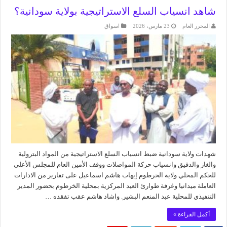
شاهد انسياب السلع الاستراتيجية بولاية سودانية؟
المحرر العام
23 مارس، 2026
اسواق
شهدات ولاية سودانية ضبط انسياب السلع الاستراتيجية من المواد البترولية
والغاز والدقيق وانسياب حركة المواصلات ووقف الأمين العام للمجلس الأعلي
للحكم المحلي ولاية الخرطوم إيهاب هاشم اسماعيل على تقارير من الادارات
العاملة ميدانيا وغرفة طوارئ العيد المركزية بمحلية الخرطوم بحضور المدير
التنفيذي للمحلية عبد المنعم البشير. واشاد هاشم عقب تفقده …
أكمل القراءة »