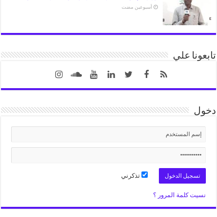
‏أسبوعين مضت
تابعونا علي
دخول
تذكرني
نسيت كلمة المرور ؟