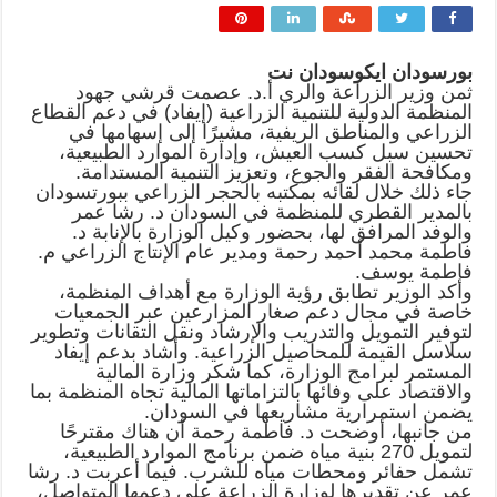
بورسودان ايكوسودان نت
ثمن وزير الزراعة والري أ.د. عصمت قرشي جهود
المنظمة الدولية للتنمية الزراعية (إيفاد) في دعم القطاع
الزراعي والمناطق الريفية، مشيرًا إلى إسهامها في
تحسين سبل كسب العيش، وإدارة الموارد الطبيعية،
ومكافحة الفقر والجوع، وتعزيز التنمية المستدامة.
جاء ذلك خلال لقائه بمكتبه بالحجر الزراعي ببورتسودان
بالمدير القطري للمنظمة في السودان د. رشا عمر
والوفد المرافق لها، بحضور وكيل الوزارة بالإنابة د.
فاطمة محمد أحمد رحمة ومدير عام الإنتاج الزراعي م.
فاطمة يوسف.
وأكد الوزير تطابق رؤية الوزارة مع أهداف المنظمة،
خاصة في مجال دعم صغار المزارعين عبر الجمعيات
لتوفير التمويل والتدريب والإرشاد ونقل التقانات وتطوير
سلاسل القيمة للمحاصيل الزراعية. وأشاد بدعم إيفاد
المستمر لبرامج الوزارة، كما شكر وزارة المالية
والاقتصاد على وفائها بالتزاماتها المالية تجاه المنظمة بما
يضمن استمرارية مشاريعها في السودان.
من جانبها، أوضحت د. فاطمة رحمة أن هناك مقترحًا
لتمويل 270 بنية مياه ضمن برنامج الموارد الطبيعية،
تشمل حفائر ومحطات مياه للشرب. فيما أعربت د. رشا
عمر عن تقديرها لوزارة الزراعة على دعمها المتواصل،