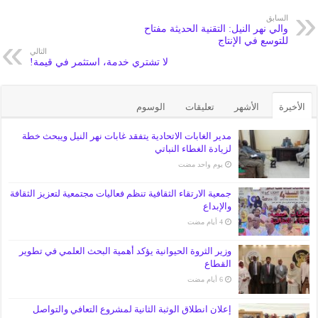
السابق
والي نهر النيل: التقنية الحديثة مفتاح
للتوسع في الإنتاج
التالي
​لا تشتري خدمة، استثمر في قيمة!
الأخيرة
الأشهر
تعليقات
الوسوم
مدير الغابات الاتحادية يتفقد غابات نهر النيل ويبحث خطة
لزيادة الغطاء النباتي
‏يوم واحد مضت
جمعية الارتقاء الثقافية تنظم فعاليات مجتمعية لتعزيز الثقافة
والإبداع
وزير الثروة الحيوانية يؤكد أهمية البحث العلمي في تطوير
القطاع
إعلان انطلاق الوثبة الثانية لمشروع التعافي والتواصل