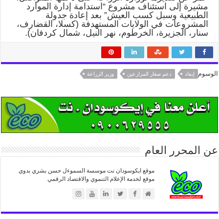
مشيرة إلى استئناف مشروع “استدامة إدارة الموارد
الطبيعية وسبل كسب العيش” بعد إعادة جدولة
المشروعات في الولايات المستهدفة (كسلا، القضارف،
سنار، الجزيرة، الخرطوم، نهر النيل، شمال كردفان).
الوسوم
إيفاد
دعم صغار المزارعين
وزير الزراعة
عن المحرر العام
موقع ايكوسودان نت موسسة السموءل حسن بشري بدوي
موقع لخدمة الإعلام التنموي والاقتصاد الرقمي