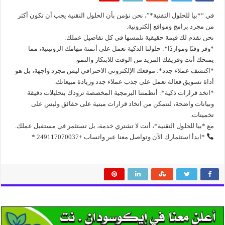
​في “*بيا للحلول التقنية*”، نحن نؤمن بأن الحلول التقنية يجب أن تكون أكثر
من مجرد برامج ومواقع إلكترونية.
​نحن نقدم لك قيمة حقيقية تلمسها في كل تفاصيل عملك:
*​وفر وقتًا ومواردًا*: حلولنا الذكية تعمل على أتمتة مهامك الروتينية، مما
يمنحك أنت وفريقك المزيد من الوقت للابتكار والنمو.
*​اكتشف عملاء جدد*: موقعك الإلكتروني الاحترافي ليس مجرد واجهة، بل هو
أداة تسويق فعالة تعمل على جذب عملاء جدد وزيادة مبيعاتك.
*​اتخذ قرارات ذكية*: أنظمتنا البرمجية المخصصة تزودك بتحليلات دقيقة
وبيانات واضحة، لتتمكن من اتخاذ قرارات مبنية على حقائق وليس على
تخمينات.
​مع *بيا للحلول التقنية*، أنت لا تشتري خدمة، بل تستثمر في مستقبل عملك.
*ابدأ استثمارك الآن وتواصل معنا عبر واتساب +249117070037.*