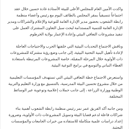
واكدت الأمين العام للمجلس الأعلى للبيئة الأستاذة غادة حسين خلال عقد
اجتماعاً تنسيقياً بمقر المجلس بالطائف اليوم مع رئيس وأعضاء منظمة
رابطة الشعوب بحضور مدير الإدارة العامة للتوعية والإعلام والشراكات ومدير
الإدارة العامة للتنمية المستدامة لبحث سبل التعاون المشترك العمل على
تنفيذ مشروعات التعافي البيئي وإعادة الإعمار بولاية الخرطوم.
وناقش الاجتماع التحديات البيئية التي خلفتها الحرب والاحتياجات العاجلة
لإعادة تأهيل البنية التحتية البيئية، إلى جانب وضع رؤية مشتركة للمشروعات
ذات الأولوية خلال المرحلة المقبلة، خاصة المشروعات المرتبطة باستعادة
الغطاء النباتي والتوسع في برامج التوعية البيئية.
واستعرض الاجتماع خطة التعافي البيئي التي تستهدف المؤسسات التعليمية
من خلال مشروع تحسين البيئة المدرسية، بالتنسيق مع وزارة التعليم والتربية
الوطنية ووزارة الزراعة ، إلى جانب حملات إعلامية وتوعوية عبر الوسائط
المختلفة.
ومن جانبه أكد الفريق عمر نمر رئيس منظمة رابطة الشعوب أهمية بناء
شراكات فاعلة لدعم قضايا البيئة وتمويل المشروعات ذات الأولوية، وضرورة
إعداد دراسات علمية متكاملة للاستفاده من خبرات الجامعات والمؤسسات
البحثية.