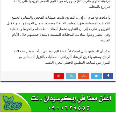
كرتونة تحتوي على (450) كيلوجرام من تقاوي الخضر لتوزيعها على (3000
)مزارع بالمحلية
وأضافت م/ هيام أن إدارة التقاوي قامت بعمليات الفحص والمعايرة لجميع
الكميات المستلمة وفق المعايير الفنية المعتمدة لضمان الجودة والحيوية قبل
التوزيع وأشارت إلى أن التقاوي تشمل أصناف الطماطم والكوسا والفلفلية
وفي انتظار وصول مناديب المحليات المتبقية لاستلام حصصهم خلال الأيام
القادمة
يذكر أن التدشين يأتي استكمالاً لخطة الوزارة التي بدأت بتوفير مدخلات
الإنتاج وستتبعها فرق الإرشاد الزراعي بالمحليات بالنزول الميداني مع
المزارعين لمتابعة التطبيق الحقلي للحزم التقنيه .