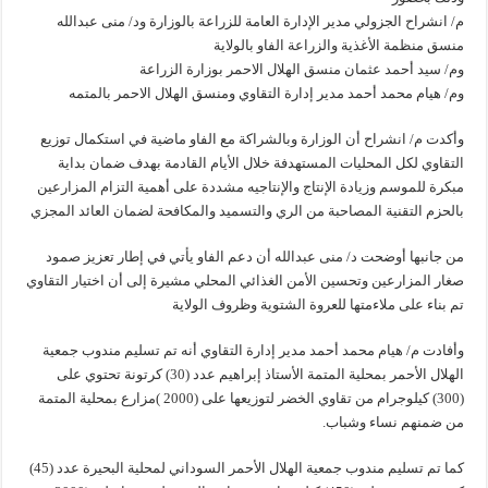
م/ انشراح الجزولي مدير الإدارة العامة للزراعة بالوزارة ود/ منى عبدالله
منسق منظمة الأغذية والزراعة الفاو بالولاية
وم/ سيد أحمد عثمان منسق الهلال الاحمر بوزارة الزراعة
وم/ هيام محمد أحمد مدير إدارة التقاوي ومنسق الهلال الاحمر بالمتمه
وأكدت م/ انشراح أن الوزارة وبالشراكة مع الفاو ماضية في استكمال توزيع
التقاوي لكل المحليات المستهدفة خلال الأيام القادمة بهدف ضمان بداية
مبكرة للموسم وزيادة الإنتاج والإنتاجيه مشددة على أهمية التزام المزارعين
بالحزم التقنية المصاحبة من الري والتسميد والمكافحة لضمان العائد المجزي
من جانبها أوضحت د/ منى عبدالله أن دعم الفاو يأتي في إطار تعزيز صمود
صغار المزارعين وتحسين الأمن الغذائي المحلي مشيرة إلى أن اختيار التقاوي
تم بناء على ملاءمتها للعروة الشتوية وظروف الولاية
وأفادت م/ هيام محمد أحمد مدير إدارة التقاوي أنه تم تسليم مندوب جمعية
الهلال الأحمر بمحلية المتمة الأستاذ إبراهيم عدد (30) كرتونة تحتوي على
(300) كيلوجرام من تقاوي الخضر لتوزيعها على (2000 )مزارع بمحلية المتمة
من ضمنهم نساء وشباب.
كما تم تسليم مندوب جمعية الهلال الأحمر السوداني لمحلية البحيرة عدد (45)