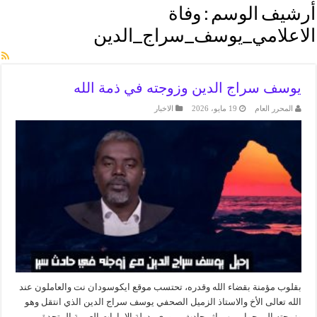
أرشيف الوسم :
وفاة
الاعلامي_يوسف_سراج_الدين
يوسف سراج الدين وزوجته في ذمة الله
المحرر العام
19 مايو، 2026
الاخبار
بقلوب مؤمنة بقضاء الله وقدره، تحتسب موقع ايكوسودان نت والعاملون عند
الله تعالى الأخ والاستاذ الزميل الصحفي يوسف سراج الدين الذي انتقل وهو
وزوجته إلى جوار ربهم إثر حادث مروري بدولة الإمارات العربية المتحدة