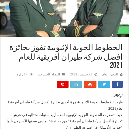
الخطوط الجوية الإثيوبية تفوز بجائزة
أفضل شركة طيران أفريقية للعام
2021
المحرر العام
21 سبتمبر، 2022
اقتصاد
,
السـياحـة
67 زيارة
/وكالات
فازت الخطوط الجوية الإثيوبية مرة أخرى بجائزة أفضل شركة طيران أفريقية
لعام2021 .
حيث تصدرت الخطوط الجوية الإثيوبية لمدة أربع سنوات متتالية في عرش ـ
“جائزة أفضل شركة طيران أفريقية” من Skytrax ، والتي يصفها الكثيرون بأنها
“جوائز الأوسكار في صناعة الطيران”.