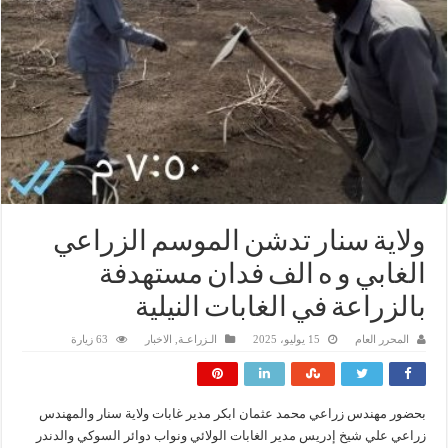
ولاية سنار تدشن الموسم الزراعي
الغابي و ه الف فدان مستهدفة
بالزراعة في الغابات النيلية
المحرر العام
15 يوليو، 2025
الـزراعـة
,
الاخبار
63 زيارة
بحضور مهندس زراعي محمد عثمان ابكر مدير غابات ولاية سنار والمهندس
زراعي علي شيخ إدريس مدير الغابات الولائي ونواب دوائر السوكي والدندر