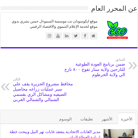
عن المحرر العام
موقع ايكوسودان نت موسسة السموءل حسن بشري بدوي
موقع لخدمة الإعلام التنموي والاقتصاد الرقمي
السابق
ضمن برنامج العودة الطوعية
للنازحين ولاية سنار تفوج ٨٠٠ نازح
الي ولاية الخرطوم
التالي
محافظ مشروع الجزيرة يقف علي
سير عمليات زراعه محاصيل
الصيفيه ومشاكل الري بقسمي
الشمالي والشمالي الغربي
الأخيرة
الأشهر
تعليقات
الوسوم
مدير الغابات الاتحادية يتفقد غابات نهر النيل ويبحث خطة
لزيادة الغطاء النباتي