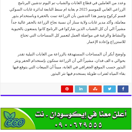
وعدد من العاملين في قطاع الغابات والشباب تم اليوم تدشين البرنامج
الزراعي الغابي للموسم 2025 م بغابة ام سنط التابعة لدائرة غابات السوكي
قسم كركوج وتميز هذا التدشين بأن الزراعة تمت بالحفرة وباستخدام بذور
معاملة، وأكد مدير غابات ولاية سنار أن نسبة نجاح الزراعة بالحفر عالية جداً
مشيراً الي أن كل الشباب الذين شاركوا في الرنامج كانوا يتمتعون بالحيوية
والنشاط والرغبة في مواصلة العمل لتعمير كل المساحات التي تحتاج
للاستزراع وإعادة الإعمار.
واوضح أبكر أن المساحات المستهدفة بالزراعة من الغابات النيلية تقدر
بحوالي ه الف فدان، مشيراً الي أن الزراعة ستكون بإستخدام الحفر ونثر
البذور حسب الموقع الجغرافي في الغابة، مبيناً أن الميعات التي يتوقع فيها
بقاء المياه لفترات طويلة يستخدم فيها نثر البذور.