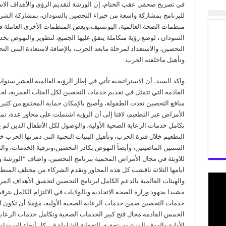
في تصريح صحفي عقب الختام، إن الورشة لتقديم الرؤى والأهداف الاس
للبرنامج بمشاركة واسعة من خبراء التحصين بالسودان، بمشاركة الشر
منظمات الصحة العالمية، اليونسيف،وبعض المنظمات الأخرى العاملة 
السودان ، لوضع رؤية متكاملة يتفق عليها الجميع، لتطوير والنهوض بخ
التحصين، والاستعداد لمرحلة مابعد الحرب، بالإضافة لاستعادة البنى التح
وتأهيل ماخلفته الحرب.
واكد السيد، أن الاستراتيجية تأتي في إطار الرؤية العالمية للعشر سنوا
القادمة التي تتمثل في تقديم خدمات التحصين لكل الفئات العمرية، لج
منافع التحصين تعدت الطفولة، وأصبح بالإمكان حماية المجتمع من كثير
الأمراض عبر التطعيم، لافتا إلى أن الرؤية اشتملت على محاور عدة، ت
تكامل خدمات الرعاية الصحية الأولية، والوصول لكل الأطفال الذين لم ي
التطعيم خلال فترة الحرب، وتأهيل البنيات التحتية التي دمرتها الحرب خ
السنتين الماضيتين، وأيضاً النهوض بكادر التحصين،وترقية الخدمات، وا
للاوبئة في مجال الأمراض المحمية ببرنامج التحصين، واضاف “الورشة و
ايامها الثلاثة ناقشت كل هذه المحاور وتقدم الشركاء من مختلف المن
والهيئات العالمية بالدعم الكامل لبرنامج التحصين لتحقيق الأهداف الم
مشيدا بجهود وزارة الصحة الاتحادية وبالولايات في الالتزام الكامل بترقي
خدمات التحصين ضمن خدمات الرعاية الصحية الأولية، مؤملا أن تكون 
الخمس القادمة مجال فتح كبير الخدمات الصحية وتكامل خدمات الرعاي
الأولية والهدف المنشود بتحقيق التغطية الشاملة في كل أنحاء السود