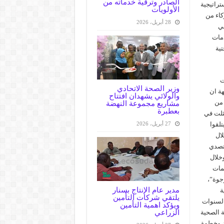
الصادر وترقية خدماته من
تراتيجية
الأولويات
كاء من
28 أبريل، 2026
في
دمات
تية
ت
وزير الصحة الاتحادي
هة ان
والولائي يشهدان افتتاح
 من
مشاريع مجموعة النهضة
بعطبرة
مثلت في
27 أبريل، 2026
تلقوا
لال
لتصدي
خلال
ظمات
رجوة”،
مدير عام الإنتاج بسنار
ة
يلتقي شركات التأمين
السنوات
ويؤكد اهمية التأمين
الزراعي
ة الصحية
ان وخطوة