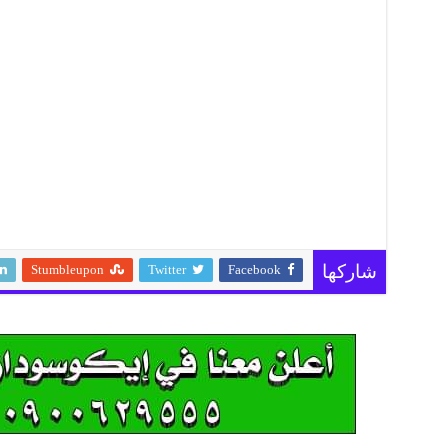
Stumbleupon
Twitter
Facebook
شاركها