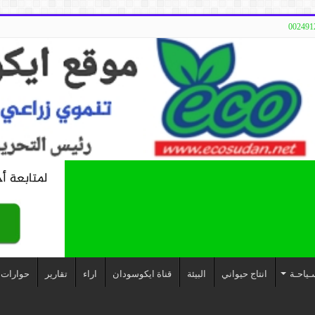
ـياحـة
انتاج حيواني
البيئة
قناة ايكوسودان
اراء
تقارير
حوارات