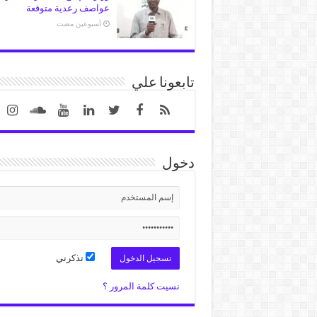
عواصف رعدية متوقعة
‏أسبوعين مضت
تابعونا علي
دخول
تذكرني
نسيت كلمة المرور ؟