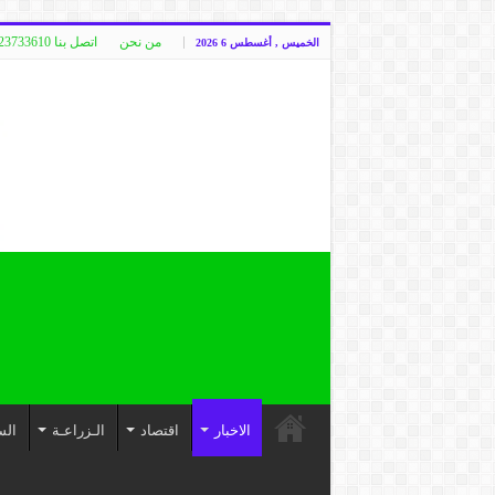
من نحن
اتصل بنا 00249123733610
الخميس , أغسطس 6 2026
الاخبار
اقتصاد
الـزراعـة
الس