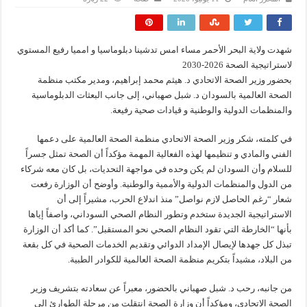
شهدت ولاية البحر الأحمر مساء امس تدشينا دبلوماسيا و امميا رفيع المستوي
لاستراتيجية الصحة 2026-2030
بحضور وزير الصحة الاتحادي د. هيثم محمد إبراهيم، ومدير مكتب منظمة
الصحة العالمية بالسودان د. شبل صهباني، إلى جانب البعثات الدبلوماسية
والمنظمات الدولية والوطنية و قيادات صحية رفيعة.
في كلمته، شكر وزير الصحة الاتحادي منظمة الصحة العالمية على دعمها
الفني والمادي و تنظيمها لهذه الفعالية المهمة مؤكداً أن الصحة تمثل جسراً
للسلام وأن السودان لم يكن وحده في مواجهة التحديات، بل كان معه شركاء
من الدول والمنظمات الدولية والأممية والوطنية. وأوضح أن الوزارة رفعت
شعار “رغم الحاصل لازم نواصل” منذ اندلاع الحرب، مشيراً إلى أن
الاستراتيجية الجديدة ستخدم وتطور النظام الصحي السوداني، واصفاً إياها
بأنها “الخارطة التي تقود النظام الصحي نحو المستقبل”. كما أكد أن الوزارة
تبذل كل جهدها لإيصال الإمداد الدوائي وتقديم الخدمات الصحية في كل بقعة
من البلاد، مشيداً بتكريم منظمة الصحة العالمية للكوادر الطبية.
من جانبه، رحب د. شبل صهباني بالحضور، معبراً عن سعادته بتشريف وزير
الصحة الاتحادي، ومؤكداً أن وزارة الصحة انتقلت من مرحلة الطوارئ إلى