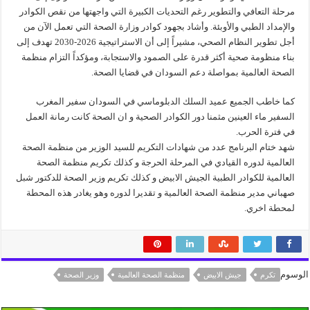
مرحلة التعافي والتطوير رغم التحديات الكبيرة التي واجهتها من نقص الكوادر
والإمداد الطبي والأوبئة. وأشاد بجهود كوادر وزارة الصحة التي تعمل الآن من
أجل تطوير النظام الصحي، مشيراً إلى أن الاستراتيجية 2026-2030 تهدف إلى
بناء منظومة صحية أكثر قدرة على الصمود والاستجابة، ومؤكداً التزام منظمة
الصحة العالمية بمواصلة دعم السودان في قضايا الصحة.
كما خاطب الجميع عميد السلك الدبلوماسي في السودان سفير المغرب
السفير ماء العينين مثمنا دور الكوادر الصحية و ان الصحة كانت رمانة العمل
في فترة الحرب.
شهد ختام البرنامج عدد من شهادات التكريم للسيد الوزير من منظمة الصحة
العالمية لدوره القيادي في المرحلة الحرجة و كذلك تكريم منظمة الصحة
العالمية للكوادر الطبية الجيش الابيض و كذلك تكريم وزير الصحة للدكتور شبل
صهباني مدير منظمة الصحة العالمية و تقديرا لدوره وهو يغادر هذه المحطة
لمحطة اخري.
الوسوم
تكرم
جيش الابيض
منظمة الصحة العالمية
وزير الصحة