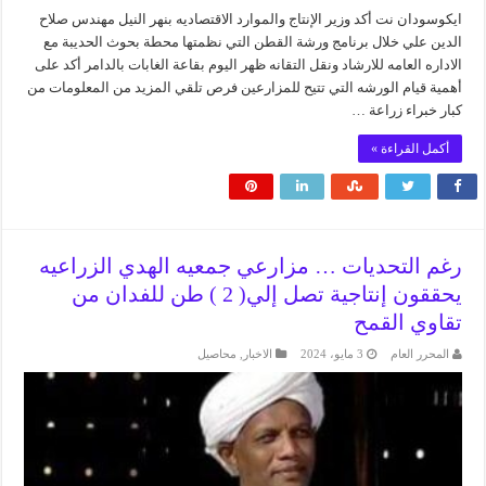
ايكوسودان نت أكد وزير الإنتاج والموارد الاقتصاديه بنهر النيل مهندس صلاح
الدين علي خلال برنامج ورشة القطن التي نظمتها محطة بحوث الحديبة مع
الاداره العامه للارشاد ونقل التقانه ظهر اليوم بقاعة الغابات بالدامر أكد على
أهمية قيام الورشه التي تتيح للمزارعين فرص تلقي المزيد من المعلومات من
كبار خبراء زراعة …
أكمل القراءة »
رغم التحديات … مزارعي جمعيه الهدي الزراعيه
يحققون إنتاجية تصل إلي( 2 ) طن للفدان من
تقاوي القمح
المحرر العام
3 مايو، 2024
الاخبار
,
محاصيل