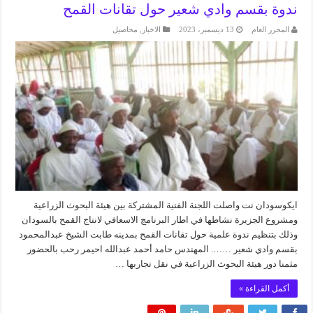
ندوة بقسم وادي شعير حول تقانات القمح
المحرر العام
13 ديسمبر، 2023
الاخبار
,
محاصيل
ايكوسودان نت واصلت اللجنة الفنية المشتركة بين هيئة البحوث الزراعية
ومشروع الجزيرة نشاطها في اطار البرنامج الاسعافي لانتاج القمح بالسودان
وذلك بتنظيم ندوة علمية حول تقانات القمح بمدينه طابت الشيخ عبدالمحمود
بقسم وادي شعير ……. المهندس حامد أحمد عبدالله احيمر رحب بالحضور
مثمنا دور هيئة البحوث الزراعية في نقل تجاربها …
أكمل القراءة »