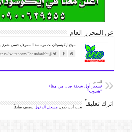
عن المحرر العام
موقع ايكوسودان نت موسسة السموءل حسن بشري بدوي 
@https://twitter.com/EcosudanNet
السابق
تصدير أول شحنة ضان من ميناء
“هيدوب”
اترك تعليقاً
يجب أنت تكون
مسجل الدخول
لتضيف تعليقاً.