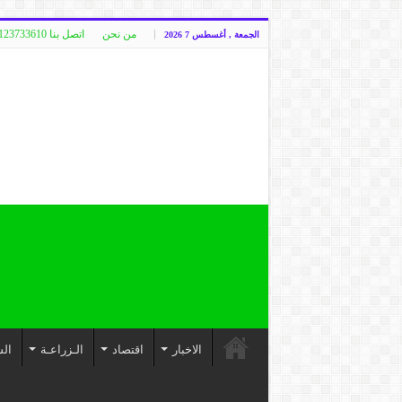
من نحن
اتصل بنا 00249123733610
الجمعة , أغسطس 7 2026
الاخبار
اقتصاد
الـزراعـة
الس