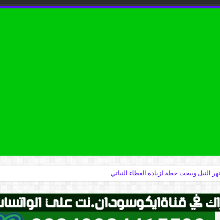
نهر النيل ويبحث خطة لزيادة الغطاء النباتي