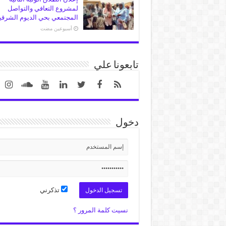
لمشروع التعافي والتواصل
المجتمعي بحي الديوم الشرقي
‏أسبوعين مضت
تابعونا علي
دخول
تذكرني
نسيت كلمة المرور ؟