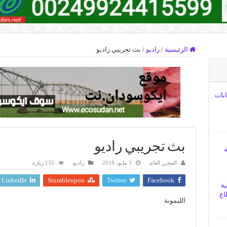
الرئيسية
/
راديو
/
بث تجريبي راديو
ابات
بث تجريبي راديو
ة
المحرر العام
3 مايو، 2018
راديو
135 زيارة
LinkedIn
Stumbleupon
Twitter
Facebook
ية
اع
الليمونة