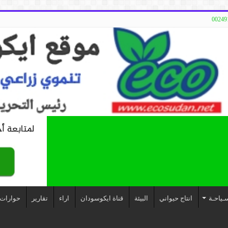
ـياحـة
انتاج حيواني
البيئة
قناة ايكوسودان
اراء
تقارير
حوارات