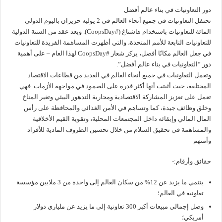
دور التعاونيات في بناء عالم أفضل
تحتفل التعاونيات في جميع أنحاء العالم في 2 يوليه حزيران باليوم الدولي
المائة للتعاونيات باستخدام هاشتاغ (#CoopsDay). وبعد عقد من السنة الدولية
للتعاونيات التابعة للأمم المتحدة، والتي أظهرت المساهمة الفريدة للتعاونيات
في جعل العالم مكانًا أفضل، يركز شعار #CoopsDay لهذا العام – على أهمية
دور “التعاونيات في بناء عالم أفضل”.
وتعمل التعاونيات في جميع أنحاء العالم في العديد من قطاعات الاقتصاد
المختلفة، حيث أثبتت أنها أكثر قدرة على الصمود في مواجهة الأزمات. فهي
تعمل على تعزيز المشاركة الاقتصادية ومحاربة التدهور البيئي وتغير المناخ
وخلق وظائف جيدة، كما وتساهم في الأمن الغذائي والمحافظة على رأس
المال المالي وإبقائه داخل المجتمعات المحلية، وتقوية القيم الأخلاقية
والمساهمة في تحقيق السلام من خلال تحسين الظروف المادية للأفراد
وأمنهم
حقائق وأرقام:-
ينتمي ما يزيد عن 12% من سكان العالم إلى واحدة من 3 ملايين مؤسسة
تعاونية في العالم؛
وصل إجمالي مبيعات أكبر 300 تعاونية إلى ما يزيد عن ملياري دولار
أمريكي؛