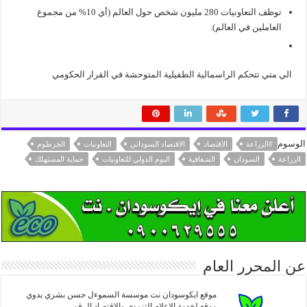
توظف التعاونيات 280 مليون شخص حول العالم (أي 10% من مجموع
العاملين في العالم).
الي متي تتحكم الراسمالية الطفيلية المتوحشة في القرار الحكومي
الوسوم
#الزراعة
الاقتصاد
الاقتصاد السوداني
التعاونيات
الخرطوم
الزراعة
السودان
الشفافية
اليوم الدولي للتعاونيات
حماية المستهلك
عن المحرر العام
موقع ايكوسودان نت موسسة السموءل حسن بشري بدوي
موقع لخدمة الإعلام التنموي والاقتصاد الرقمي