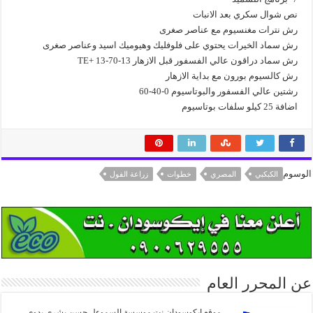
نص شوال سكري بعد الانبات
رش نترات مغنسيوم مع عناصر صغرى
رش سماد الخيرات يحتوي على فلوفليك وهيوميك اسيد وعناصر صغرى
رش سماد دراقون عالي الفسفور قبل الازهار 13-70-13 +TE
رش كالسيوم بورون مع بداية الازهار
رشتين عالي الفسفور والبوتاسيوم 0-40-60
اضافة 25 كيلو سلفات بوتاسيوم
الوسوم
الكبكبي
المصري
خطوات
زراعة الفول
عن المحرر العام
موقع ايكوسودان نت موسسة السموءل حسن بشري بدوي