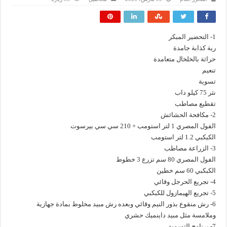
1- التحضير المبكر
رية كذابة جامدة
حراثة بالخلخال متعامدة
تنعيم
تسوية
نثر 75 كيلو داب
تقطيع مصاطب
2- مكافحة الحشائش
الفول المصري 1 لتر استومب + 210 سي سي بيرسوت
الكبكبي 1.2 لتر استومب
3- الزراعة مصاطب
الفول المصري 80 سم تزرع 3 خطوط
الكبكبي 60 سم خطين
4- تجريع الحرجل وقائي
5- تجريع الهيمازول للكبكبي
6- رش منقوع بذور النيم وقائي وبعده رش مبيد مخلوط بمادة جهازية
وملامسة مثل مبيد داينميك حشري
7- برنامج التسميد