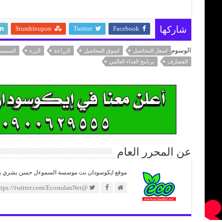
Stumbleupon
Twitter
Facebook
شاركها
الوسوم
اسعار المحاصيل
اسوق المحاصيل
الزراعة
الزرة
السمس
القضارف
برنامج الغذاء العالمي
عن المحرر العام
موقع ايكوسودان نت موسسة السموءل حسن بشري بدوي 
@https://twitter.com/EcosudanNet