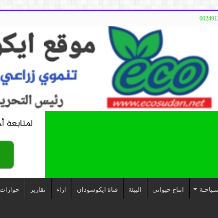
ـياحـة
انتاج حيواني
البيئة
قناة ايكوسودان
اراء
تقارير
حوارات