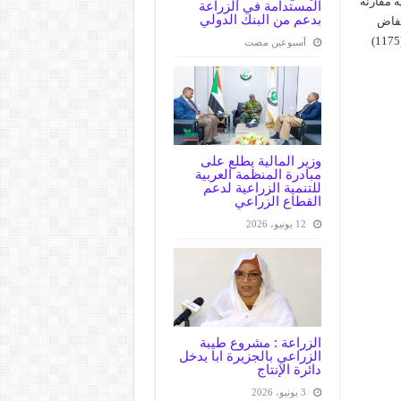
نيه مقارنة
المستدامة في الزراعة
بدعم من البنك الدولي
انخفاض
الوارد من المحاصيل حيث بلغ الوارد من الذرة (7286) جوال والتسالي (1175)
‏أسبوعين مضت
وزير المالية يطلع على
مبادرة المنظمة العربية
للتنمية الزراعية لدعم
القطاع الزراعي
12 يونيو، 2026
الزراعة : مشروع طيبة
الزراعي بالجزيرة ابا يدخل
دائرة الإنتاج
3 يونيو، 2026