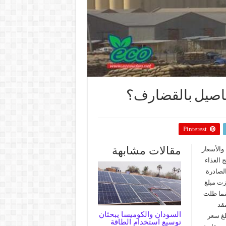
اصيل بالقضارف؟
Pinterest
مقالات مشابهة
والأسعار
 الغذاء
لصادرة
 قد تجاوزت مبلغ
 مبلغ (260) الف جنيه بينما ظلت
ف جنيه والمقد
السودان والكوميسا يبحثان
 الف جنيه. كما بلغ سعر
توسيع استخدام الطاقة