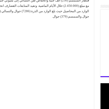
قنطار السمسم (230) الف جنيه وانخفاض طن التسالي إلى مليوني ج
مع مبلغ (2.450.000) خلال الأيام الماضية. وتفيد المتابعات القضارف 
جوال والسمسم (379) جوال.