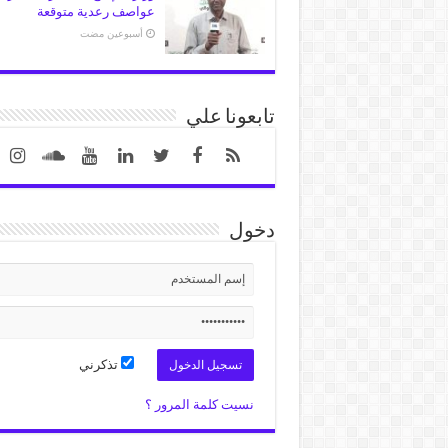
عواصف رعدية متوقعة
‏أسبوعين مضت
تابعونا علي
دخول
تذكرني
نسيت كلمة المرور ؟