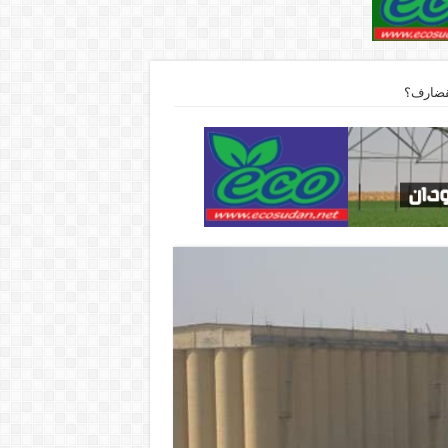
قضارف؟