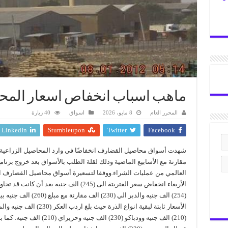
ماهب اسباب انخفاص اسعار المح
المحرر العام
8 مايو، 2026
اسواق
40 زيارة
LinkedIn
Stumbleupon
Twitter
Facebook
شهدت أسواق محاصيل القضارف انخفاضًا في وارد المحاصيل الزراعية 
مقارنة مع الأسابيع الماضية وذلك لقلة الطلب بالأسواق بعد خروج برنامج
العالمي من عمليات الشراء.ووفقا لتسعيرة أسواق محاصيل القضارف ا
الأربعاء انخفاض سعر الفتريتة الى (245) الف جنيه بعد أن كانت
(254) الف جنيه والدبر الي (230) الف مقارنة مع
الأسعار ثابتة لبقية انواع الذرة حيث بلغ اردب العكر (230) ال
(210) الف جنيه وودباكو (230) الف جنيه وحريراي (210)