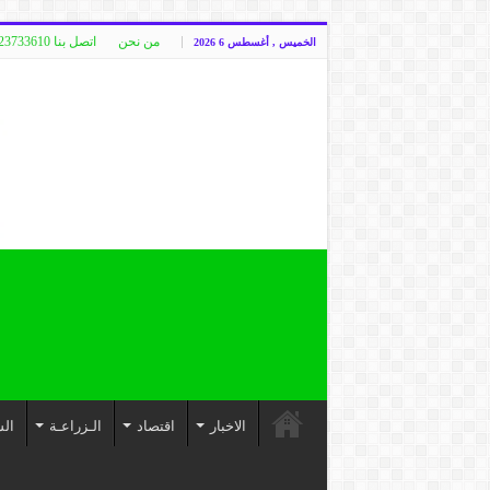
من نحن
اتصل بنا 00249123733610
الخميس , أغسطس 6 2026
الاخبار
اقتصاد
الـزراعـة
الس