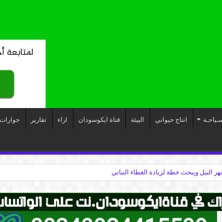
ـياحـة
انتاج حيواني
البيئة
قناة ايكوسودان
اراء
تقارير
حوارات
نهر النيل ويبحث خطة لزيادة الغطاء النباتي