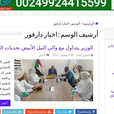
الرئيسية
/
الوسم:
اخبار دارفور
أرشيف الوسم :
اخبار دارفور
ابات
الوزير يتداول مع والي النيل الأبيض تحديات ال
المحرر العام
4 نوفمبر، 2025
الاخبار
التقى ا
الاتحادي
قمر الدي
ة
يرافقه ع
فاطمة ا
الشيخ فر
ية
الاقتصاد
اع
أكمل ا
LinkedIn
Stumbleupon
Twitter
Facebook