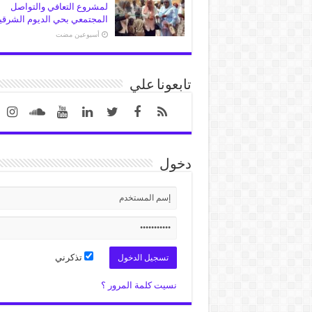
لمشروع التعافي والتواصل
المجتمعي بحي الديوم الشرقي
‏أسبوعين مضت
تابعونا علي
دخول
تذكرني
نسيت كلمة المرور ؟