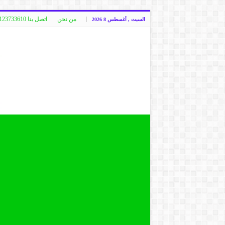
من نحن
اتصل بنا 00249123733610
السبت , أغسطس 8 2026