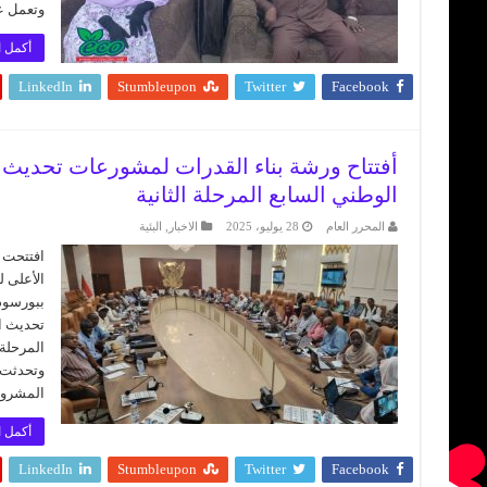
وتعمل عل
أكمل ا
LinkedIn
Stumbleupon
Twitter
Facebook
أفتتاح ورشة بناء القدرات لمشورعات تحديث ال
الوطني السابع المرحلة الثانية
المحرر العام
28 يوليو، 2025
الاخبار
,
البئية
افتتحت 
الأعلى ل
ببورسود
تحديث ال
المرحلة 
وتحدثت ف
المشروع
أكمل ا
LinkedIn
Stumbleupon
Twitter
Facebook