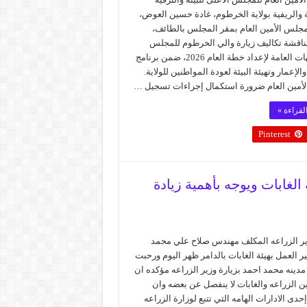
 والريفية بولاية الخرطوم، غادة حسين العوض،
مجلس الأمين العام بمقر المجلس بالطائف،
ناقشة تكاليف زيارة والي الخرطوم للمجلس
والموجهات العامة لإعداد خطة العام 2026، ضمن برنامج
والإعمار وتهيئة البيئة لعودة المواطنين للولاية.
لأمين العام ضرورة استكمال إجراءات تسجيل …
لقراءة »
Pinterest
 الغابات ويوجه بأهمية زيادة
ير الزراعه المكلف مهندس صلاح علي محمد
 العمل بهيئة الغابات بالدامر ظهر اليوم ورحبت
دينه محمد احمد بزيارة وزير الزراعه مؤكده ان
ن الزراعه والغابات لا ينفصل عن بعضه وان
إحدى الادارات الهامه التي تتبع لوزارة الزراعه