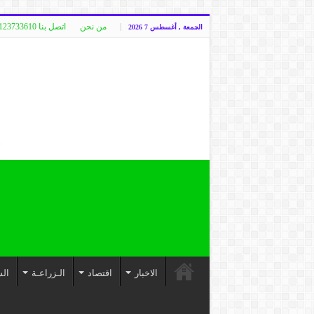
من نحن
اتصل بنا 00249123733610
الجمعة , أغسطس 7 2026
الاخبار
اقتصاد
الـزراعـة
الس