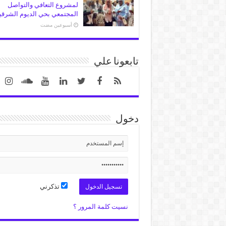
لمشروع التعافي والتواصل
المجتمعي بحي الديوم الشرقي
‏أسبوعين مضت
تابعونا علي
دخول
تذكرني
نسيت كلمة المرور ؟