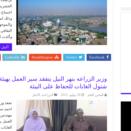
الحضرية
اجتماع 
وذلك لم
التعافي 
وأكدت ا
أكمل ا
LinkedIn
Stumbleupon
Twitter
Facebook
وزير الزراعه بنهر النيل يتفقد سير العمل بهيئة
شتول الغابات للحفاظ على البيئة
المحرر العام
28 يوليو، 2025
الـزراعـة
,
الاخبار
تفقد وز
احمد سير
مهندس م
العمل بي
الغابات 