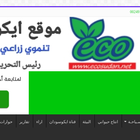
ـياحـة
انتاج حيواني
البيئة
قناة ايكوسودان
اراء
تقارير
حوارات