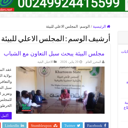
الرئيسية
/
الوسم:
المجلس الاعلي للبيئة
أرشيف الوسم :
المجلس الاعلي للبيئة
ابات
مجلس البيئة يبحث سبل التعاون مع الشباب
المحرر العام
20 يناير، 2026
الاخبار
,
البئية
عقد المج
بولاية ا
والتعاف
ة
سبل الت
وتعزيز ا
للمجلس ا
ية
الخرطوم
اع
أكمل ا
LinkedIn
Stumbleupon
Twitter
Facebook