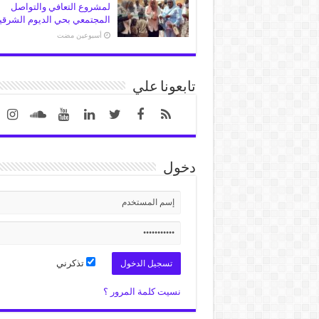
لمشروع التعافي والتواصل
المجتمعي بحي الديوم الشرقي
‏أسبوعين مضت
تابعونا علي
دخول
تذكرني
نسيت كلمة المرور ؟