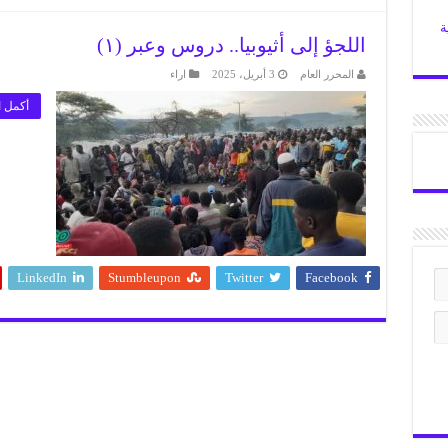
ة
اللجؤ إلى أثيوبيا.. دروس وعبر (١)
المحرر العام
3 أبريل، 2025
اراء
أكمل ا
LinkedIn
Stumbleupon
Twitter
Facebook