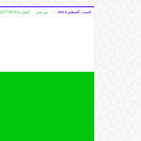
من نحن
اتصل بنا 00249123733610
السبت , أغسطس 8 2026