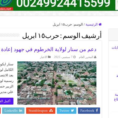
الرئيسية
/
الوسم:
حرب١٥ ابريل
أرشيف الوسم :
حرب١٥ ابريل
ابات
دعم من سنار لولاية الخرطوم في جهود إعادة ا
المحرر العام
7 سبتمبر، 2025
الاخبار
سنار ايكو
الكامل لول
بعد الانتص
ة
رسمية لوف
الزبير حس
علي مدير 
ية
اع
أكمل الق
LinkedIn
Stumbleupon
Twitter
Facebook