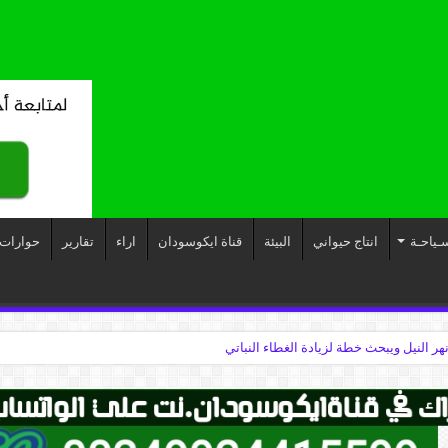
ـياحـة
انتاج حيواني
البيئة
قناة ايكوسودان
اراء
تقارير
حوارات
نهر النيل ويبحث خطة لزيادة الغطاء النباتي