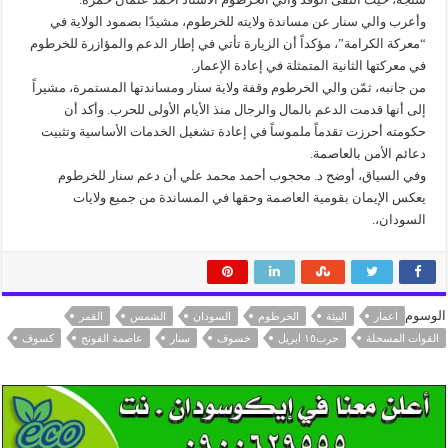
وأعرب والي سنار عن مساندة ولايته للخرطوم، مشيدًا بصمود الولاية في
“معركة الكرامة”، مؤكداً أن الزيارة تأتي في إطار الدعم والمؤازرة للخرطوم
في معركتها الثانية المتمثلة في إعادة الإعمار.
من جانبه، ثمّن والي الخرطوم وقفة ولاية سنار ومساندتها المستمرة، مشيراً
إلى أنها قدمت الدعم بالمال والرجال منذ الأيام الأولى للحرب. وأكد أن
حكومته أحرزت تقدماً ملموساً في إعادة تشغيل الخدمات الأساسية وتثبيت
دعائم الأمن بالعاصمة.
وفي السياق، أوضح د. محجوب أحمد محمد علي أن دعم سنار للخرطوم
يعكس الإيمان بقومية العاصمة وحقها في المساندة من جميع ولايات
السودان،.
الوسوم
اعمار
البيئة
الخرطوم
السودان
الشمس
القمر
القوات المسحلة
حرب١٥ ابريل
خسوف
سنار
عاصمة القونج
كسوف