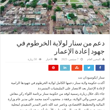
دعم من سنار لولاية الخرطوم في
جهود إعادة الإعمار
المحرر العام
7 سبتمبر، 2025
الاخبار
50 زيارة
سنار ايكوسودان نت
أكدت حكومة ولاية سنار دعمها الكامل لولاية الخرطوم في جهودها الرامية
لإعادة الإعمار بعد الانتصار على المليشيات المتمردة.
جاء ذلك خلال زيارة رسمية لوفد من حكومة سنار برئاسة اللواء ركن معاش
الزبير حسن والي الولاية، برفقة د. محجوب أحمد محمد علي مدير عام وزارة
المالية والتخطيط الاقتصادي، وناصر عبد الله ناصر المدير التنفيذي لمحلية
سنجة، حيث التقى الوفد والي الخرطوم الأستاذ أحمد عثمان حمزة.