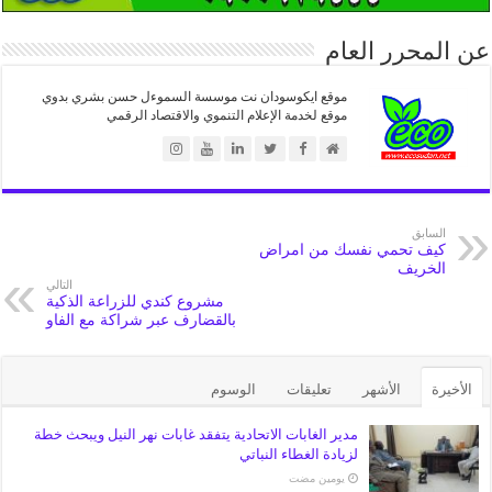
عن المحرر العام
موقع ايكوسودان نت موسسة السموءل حسن بشري بدوي
موقع لخدمة الإعلام التنموي والاقتصاد الرقمي
السابق
كيف تحمي نفسك من امراض
الخريف
التالي
مشروع كندي للزراعة الذكية
بالقضارف عبر شراكة مع الفاو
الأخيرة
الأشهر
تعليقات
الوسوم
مدير الغابات الاتحادية يتفقد غابات نهر النيل ويبحث خطة
لزيادة الغطاء النباتي
‏يومين مضت