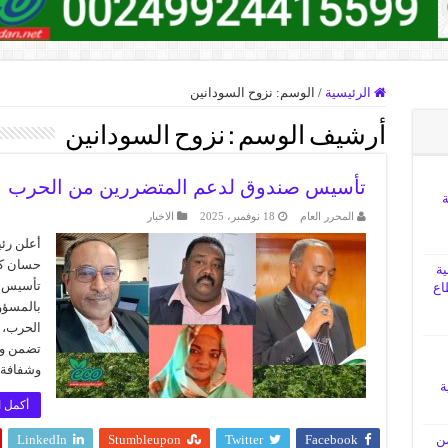
الرئيسية
/
الوسم:
نزوح السودانين
أرشيف الوسم :
نزوح السودانين
تأسيس صندوق لدعم المتضررين من الحرب
ة
المحرر العام
18 نوفمبر، 2025
الاخبار
أعلن رئي
حسان كم
ية
تأسيس ال
اع
بالمسؤول
الحرب، 
تضمن وص
وشفافة.
ة
أكمل ا
LinkedIn
Stumbleupon
Twitter
Facebook
من