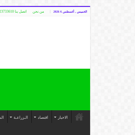
من نحن
اتصل بنا 00249123733610
الخميس , أغسطس 6 2026
الاخبار
اقتصاد
الـزراعـة
الس