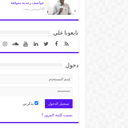
عواصف رعدية متوقعة
‏أسبوعين مضت
تابعونا علي
دخول
تذكرني
نسيت كلمة المرور ؟