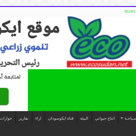
ـياحـة
انتاج حيواني
البيئة
قناة ايكوسودان
اراء
تقارير
حوارات