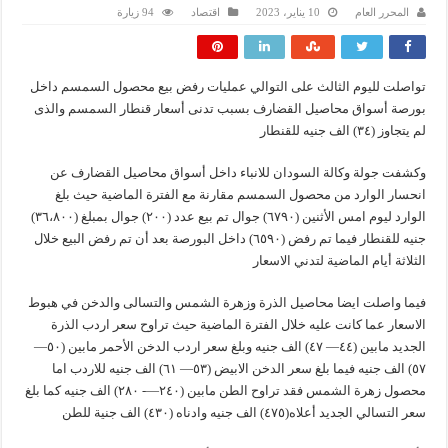
المحرر العام
10 يناير، 2023
اقتصاد
94 زيارة
تواصلت لليوم الثالث على التوالي عمليات رفض بيع محصول السمسم داخل
بورصة أسواق محاصيل القضارف بسبب تدنى أسعار قنطار السمسم والذى
لم يتجاوز (٣٤) الف جنيه للقنطار
وكشفت جولة وكالة السودان للانباء داخل أسواق محاصيل القضارف عن
انحسار الوارد من محصول السمسم مقارنة مع الفترة الماضية حيث بلغ
الوارد ليوم امس الأثنين (٦٧٩٠) جوال تم بيع عدد (٢٠٠) جوال بمبلغ (٣٦،٨٠٠)
جنيه للقنطار فيما تم رفض (٦٥٩٠) داخل البورصة بعد أن تم رفض البيع خلال
الثلاثة أيام الماضية لتدني الاسعار
فيما واصلت ايضا محاصيل الذرة وزهرة الشمس والتسالى والدخن في هبوط
الاسعار عما كانت عليه خلال الفترة الماضية حيث تراوح سعر اردب الذرة
الجديد مابين (٤٤— ٤٧) الف جنيه وبلغ سعر اردب الدخن الأحمر مابين (٥٠—
٥٧) الف جنيه فيما بلغ سعر الدخن الابيض (٥٣— ٦١) الف جنيه للاردب اما
محصول زهرة الشمس فقد تراوح الطن مابين (٢٤٠—- ٢٨٠) الف جنيه كما بلغ
سعر التسالي الجديد أعلاه(٤٧٥) الف جنيه وادناه (٤٣٠) الف جنية للطن