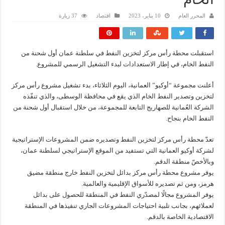
الخام
المحرر العام
10 يناير، 2023
اقتصاد
37 زيارة
استقبلت محطة رأس مركز لتخزين النفط في سلطنة عمان أول شحنة من
النفط الخام، في إطار الاستعدادات لبدء التشغيل الرسمي للمشروع.
أعلنت مجموعة “أوكيو” العمانية، اليوم الثلاثاء، بدء تشغيل مشروع رأس مركز
لتخزين وتصدير النفط الخام الذي يقع في محافظة الوسطى، والذي تنفّذه
الشركة العُمانية للصهاريج التابعة للمجموعة، من خلال استقبال أول شحنة من
النفط الخام بنجاح.
تعدّ محطة رأس مركز لتخزين النفط وتصديره ضمن المشروعات الإستراتيجية
لشركة أوكيو العمانية التي تستفيد من الموقع الإستراتيجي لسلطنة عمان،
وبالأخصّ منطقة الدقم.
يوفر مشروع محطة رأس مركز بدائل لتخزين النفط خارج منطقة مضيق
هرمز، ومن ثم تصديره للأسواق الإقليمية والعالمية.
يوفر المشروع مجالًا لمصدّري النفط في المنطقة للحصول على بدائل
لعملائهم، بجانب تلبية احتياجات المشروعات الجاري تنفيذها في المنطقة
الاقتصادية الخاصة بالدقم.