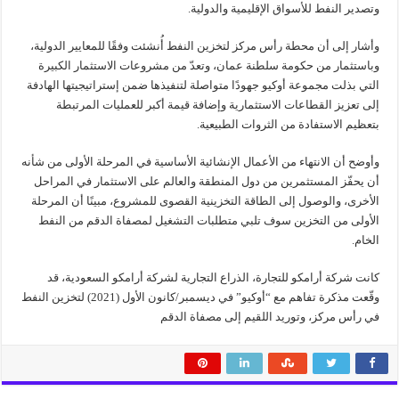
وتصدير النفط للأسواق الإقليمية والدولية.
وأشار إلى أن محطة رأس مركز لتخزين النفط أُنشئت وفقًا للمعايير الدولية،
وباستثمار من حكومة سلطنة عمان، وتعدّ من مشروعات الاستثمار الكبيرة
التي بذلت مجموعة أوكيو جهودًا متواصلة لتنفيذها ضمن إستراتيجيتها الهادفة
إلى تعزيز القطاعات الاستثمارية وإضافة قيمة أكبر للعمليات المرتبطة
بتعظيم الاستفادة من الثروات الطبيعية.
وأوضح أن الانتهاء من الأعمال الإنشائية الأساسية في المرحلة الأولى من شأنه
أن يحفّز المستثمرين من دول المنطقة والعالم على الاستثمار في المراحل
الأخرى، والوصول إلى الطاقة التخزينية القصوى للمشروع، مبينًا أن المرحلة
الأولى من التخزين سوف تلبي متطلبات التشغيل لمصفاة الدقم من النفط
الخام.
كانت شركة أرامكو للتجارة، الذراع التجارية لشركة أرامكو السعودية، قد
وقّعت مذكرة تفاهم مع “أوكيو” في ديسمبر/كانون الأول (2021) لتخزين النفط
في رأس مركز، وتوريد اللقيم إلى مصفاة الدقم