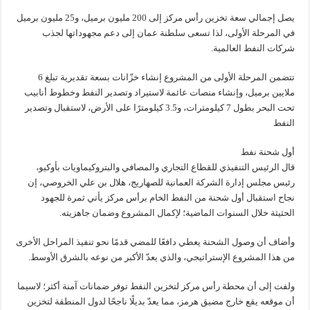
يصل إجمالي سعة تخزين رأس مركز إلى 200 مليون برميل، و25 مليون برميل
في المرحلة الأولى، لذا تسعى سلطنة عمان إلى دعم مجهوداتها لجذب
شركات النفط العالمية.
تتضمن المرحلة الأولى من المشروع إنشاء خزّانات بسعة تقديرية تبلغ 6
ملايين برميل، وإنشاء منصات عائمة لاستيراد وتصدير النفط وخطوط أنابيب
تحت البحر بطول 7 كيلومترات، و3.5 كيلومترًا على الأرض، لاستقبال وتصدير
النفط
أول شحنة نفط
قال الرئيس التنفيذي للقطاع التجاري والمصافي والبتروكيماويات بأوكيو،
رئيس مجلس إدارة الشركة العمانية للصهاريج، هلال بن علي الخروصي، إن
نجاح استقبال أول شحنة من النفط الخام برأس مركز يأتي ثمرة للجهود
الحثيثة خلال السنوات الماضية؛ لإكمال المشروع وضمان جاهزيته.
وأضاف أن وصول الشحنة يعطي دافعًا للمضي قدمًا نحو تنفيذ المراحل الأخرى
من هذا المشروع الإستراتيجي، والذي يعدّ الأكبر من نوعه بالشرق الأوسط.
ولفت إلى أن محطة رأس مركز لتخزين النفط توفر ضمانات آمنة أكثر؛ لاسيما
أن موقعه يقع خارج مضيق هرمز، مما يعدّ بديلًا ناجحًا لدول المنطقة لتخزين