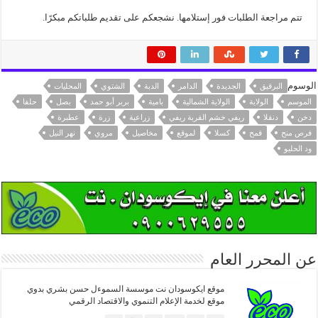
تتم مراجعة الطلبات فور إستلامها. نشجعكم على تقديم طلباتكم مبكرًا.
الوسوم
البرقيق
الجديدة
الدامر
الدبة
الشتوي
المحليات
الموسم
الولاية
الولاية الشمالية
بامية
بربر أبو حمد
بصل
حلفا
دخن
دنقلا
ريفي خشم القربة ريفي
زراعية
زرة
عطبرة
فرص منح
قمح
كسلا
لموقع
مخاصيل
مروي
نهر النيل
ود الحليو
عن المحرر العام
موقع ايكوسودان نت موسسة السموءل حسن بشري بدوي
موقع لخدمة الإعلام التنموي والاقتصاد الرقمي