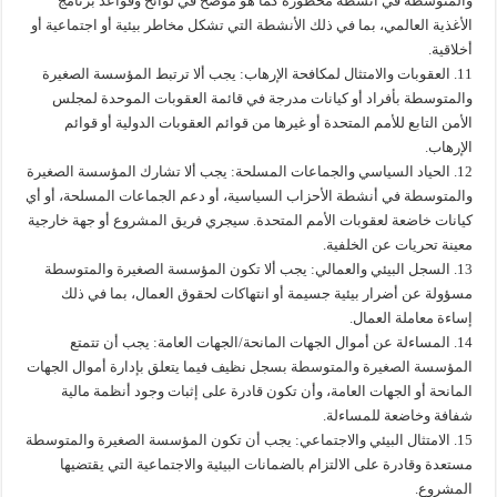
والمتوسطة في أنشطة محظورة كما هو موضح في لوائح وقواعد برنامج
الأغذية العالمي، بما في ذلك الأنشطة التي تشكل مخاطر بيئية أو اجتماعية أو
أخلاقية.
11. العقوبات والامتثال لمكافحة الإرهاب: يجب ألا ترتبط المؤسسة الصغيرة
والمتوسطة بأفراد أو كيانات مدرجة في قائمة العقوبات الموحدة لمجلس
الأمن التابع للأمم المتحدة أو غيرها من قوائم العقوبات الدولية أو قوائم
الإرهاب.
12. الحياد السياسي والجماعات المسلحة: يجب ألا تشارك المؤسسة الصغيرة
والمتوسطة في أنشطة الأحزاب السياسية، أو دعم الجماعات المسلحة، أو أي
كيانات خاضعة لعقوبات الأمم المتحدة. سيجري فريق المشروع أو جهة خارجية
معينة تحريات عن الخلفية.
13. السجل البيئي والعمالي: يجب ألا تكون المؤسسة الصغيرة والمتوسطة
مسؤولة عن أضرار بيئية جسيمة أو انتهاكات لحقوق العمال، بما في ذلك
إساءة معاملة العمال.
14. المساءلة عن أموال الجهات المانحة/الجهات العامة: يجب أن تتمتع
المؤسسة الصغيرة والمتوسطة بسجل نظيف فيما يتعلق بإدارة أموال الجهات
المانحة أو الجهات العامة، وأن تكون قادرة على إثبات وجود أنظمة مالية
شفافة وخاضعة للمساءلة.
15. الامتثال البيئي والاجتماعي: يجب أن تكون المؤسسة الصغيرة والمتوسطة
مستعدة وقادرة على الالتزام بالضمانات البيئية والاجتماعية التي يقتضيها
المشروع.