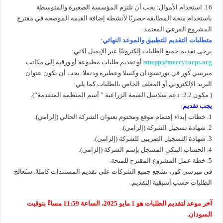
16. استخدام الأموال: يجب أن تلتزم المؤسسة الصغيرة والمتوسطة
باستخدام منحة المطابقة حصريًا لأنشطة إضافة القيمة الموضحة في مقترح
المشروع الفرعي المعتمد.
متطلبات التقديم للتطبيق والموعد النهائي
:
يرجى تقديم جميع الطلبات إلكترونيًا عبر الإيميل الآتي:
smepp@mercycorps.org
أو تقديم طلبات مطبوعة أو ورقية إلى مكاتب
ميرسي كور في بورتسودان وكسلا وعطبرة ودنقلا. يجب أن يكون عنوان
البريد الإلكتروني أو المغلف الخاص بالطلبات كما يلي:
( مكون 2.2: دعم سلاسل القيمة الزراعية ” أسم المنظمة المتقدمة”).
يجب تقديم
:
1. خطاب إبداء إهتمام موقع ومختوم بعنوان الشركة الحالي (إلزامي).
2. شهادة تسجيل الشركة (إلزامي).
3. شهادة التسجيل الضريبي للشركة (إلزامي).
4. الحساب البنكي المسجل بإسم الشركة (إلزامي).
5. خطة عمل المشروع المقترح للمنحة.
في ميرسي كور، نشجع جميع الشركات على تقديم المستندات كاملةً. ستُعالج
الطلبات حسب أسبقية التقديم.
آخر موعد لتقديم الطلبات هو 1 مايو 2025، الساعة 11:59 مساءً بتوقيت
السودان.