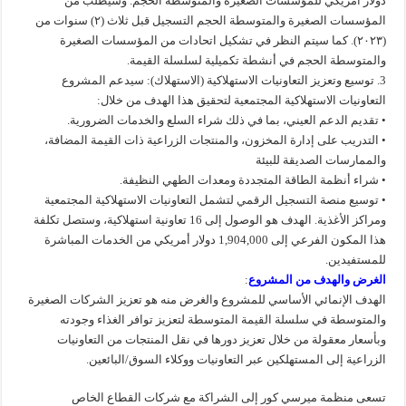
دولار أمريكي للمؤسسات الصغيرة والمتوسطة الحجم. وسيُطلب من
المؤسسات الصغيرة والمتوسطة الحجم التسجيل قبل ثلاث (٢) سنوات من
(٢٠٢٣). كما سيتم النظر في تشكيل اتحادات من المؤسسات الصغيرة
والمتوسطة الحجم في أنشطة تكميلية لسلسلة القيمة.
3. توسيع وتعزيز التعاونيات الاستهلاكية (الاستهلاك): سيدعم المشروع
التعاونيات الاستهلاكية المجتمعية لتحقيق هذا الهدف من خلال:
• تقديم الدعم العيني، بما في ذلك شراء السلع والخدمات الضرورية.
• التدريب على إدارة المخزون، والمنتجات الزراعية ذات القيمة المضافة،
والممارسات الصديقة للبيئة
• شراء أنظمة الطاقة المتجددة ومعدات الطهي النظيفة.
• توسيع منصة التسجيل الرقمي لتشمل التعاونيات الاستهلاكية المجتمعية
ومراكز الأغذية. الهدف هو الوصول إلى 16 تعاونية استهلاكية، وستصل تكلفة
هذا المكون الفرعي إلى 1,904,000 دولار أمريكي من الخدمات المباشرة
للمستفيدين.
الغرض والهدف من المشروع
:
الهدف الإنمائي الأساسي للمشروع والغرض منه هو تعزيز الشركات الصغيرة
والمتوسطة في سلسلة القيمة المتوسطة لتعزيز توافر الغذاء وجودته
وبأسعار معقولة من خلال تعزيز دورها في نقل المنتجات من التعاونيات
الزراعية إلى المستهلكين عبر التعاونيات ووكلاء السوق/البائعين.
تسعى منظمة ميرسي كور إلى الشراكة مع شركات القطاع الخاص