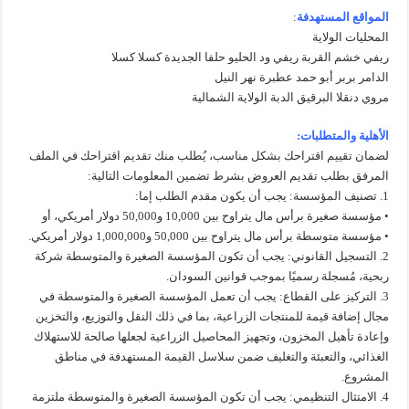
المواقع المستهدفة
:
المحليات الولاية
ريفي خشم القربة ريفي ود الحليو حلفا الجديدة كسلا كسلا
الدامر بربر أبو حمد عطبرة نهر النيل
مروي دنقلا البرقيق الدبة الولاية الشمالية
الأهلية والمتطلبات:
لضمان تقييم اقتراحك بشكل مناسب، يُطلب منك تقديم اقتراحك في الملف
المرفق بطلب تقديم العروض بشرط تضمين المعلومات التالية:
1. تصنيف المؤسسة: يجب أن يكون مقدم الطلب إما:
• مؤسسة صغيرة برأس مال يتراوح بين 10,000 و50,000 دولار أمريكي، أو
• مؤسسة متوسطة برأس مال يتراوح بين 50,000 و1,000,000 دولار أمريكي.
2. التسجيل القانوني: يجب أن تكون المؤسسة الصغيرة والمتوسطة شركة
ربحية، مُسجلة رسميًا بموجب قوانين السودان.
3. التركيز على القطاع: يجب أن تعمل المؤسسة الصغيرة والمتوسطة في
مجال إضافة قيمة للمنتجات الزراعية، بما في ذلك النقل والتوزيع، والتخزين
وإعادة تأهيل المخزون، وتجهيز المحاصيل الزراعية لجعلها صالحة للاستهلاك
الغذائي، والتعبئة والتغليف ضمن سلاسل القيمة المستهدفة في مناطق
المشروع.
4. الامتثال التنظيمي: يجب أن تكون المؤسسة الصغيرة والمتوسطة ملتزمة