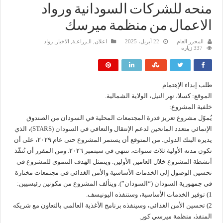
منحه للشركات السودانية ورواد
الاعمال من منظمة ميرسك
المحرر العام
22 أبريل، 2025
اعلان
,
الـزراعـة
,
الاخبار
,
رواد
337 زيارة
طلب إبداء الإهتمام
الموقع: كسلا، نهر النيل، الولاية الشمالية.
خلفية المشروع:
يُموّل مشروع تعزيز قدرة المجتمعات المحلية في السودان من الصندوق
الإنمائي متعدد المانحين لدعم الإنتقال والتعافي في السودان (STARS)، الذي
يديره البنك الدولي. من المتوقع أن يستمر المشروع حتى عام ٢٠٢٩، على أن
تكون مدته الأولية ثلاث سنوات، تنتهي في سبتمبر ٢٠٢٦. ومن المقرر أن تُنفّذ
أنشطة المشروع خلال العامين الأولين. ويتمثل الهدف التنموي للمشروع في
تحسين الوصول إلى الخدمات الأساسية والأمن الغذائي في مجتمعات مختارة
في جمهورية السودان (“السودان”). ويتألف المشروع من مكونين رئيسيين:
1) توفير الخدمات الأساسية، وستنفذه اليونيسف.
2) تحسين الأمن الغذائي، وسينفذه برنامج الأغذية العالمي بالتعاون مع شريكه
المنفذ، منظمة ميرسي كور.