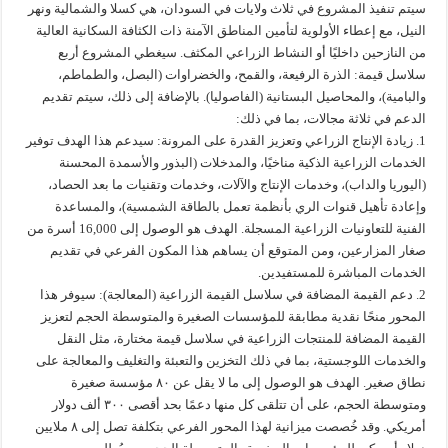
سيتم تنفيذ المشروع في ثلاث ولايات في السودان، هي كسلا والشمالية ونهر
النيل، مع إعطاء الأولوية لتأمين المناطق الآمنة ذات الكثافة السكانية العالية
من النازحين داخليًا أو النشاط الزراعي المكثف. سيغطي المشروع أربع
سلاسل قيمة: الذرة الرفيعة، والقمح، والخضراوات (البصل، والطماطم،
والبامية)، والمحاصيل البستانية (الفاصوليا). بالإضافة إلى ذلك، سيتم تقديم
الدعم في ثلاثة مجالات، بما في ذلك:
1. زيادة الإنتاج الزراعي وتعزيز القدرة على المرونة: سيدعم هذا الهدف توفير
الخدمات الزراعية الذكية مناخيًا، والمدخلات (البذور والأسمدة المحسنة
(اليوريا والداب)، وخدمات الإنتاج والآلات، وخدمات وتقنيات ما بعد الحصاد،
وإعادة تأهيل قنوات الري بأنظمة تعمل بالطاقة الشمسية)، والمساعدة
الفنية للتعاونيات الزراعية المسجلة. الهدف هو الوصول إلى 16,000 أسرة من
صغار المزارعين، ومن المتوقع أن يساهم هذا المكون الفرعي في تقديم
الخدمات المباشرة للمستفيدين.
2. دعم القيمة المضافة في سلاسل القيمة الزراعية (المعالجة): سيوفر هذا
المحور منحًا نقدية مطابقة للمؤسسات الصغيرة والمتوسطة الحجم لتعزيز
القيمة المضافة للمنتجات الزراعية في سلاسل قيمة مختارة، مثل النقل
والخدمات اللوجستية، بما في ذلك التخزين والتعبئة والتغليف والمعالجة على
نطاق صغير. الهدف هو الوصول إلى ما لا يقل عن ٨٠ مؤسسة صغيرة
ومتوسطة الحجم، على أن تتلقى كل منها دعمًا بحد أقصى ٣٠٠ ألف دولار
أمريكي. وقد خُصصت ميزانية لهذا المحور الفرعي بتكلفة تصل إلى ٨ ملايين