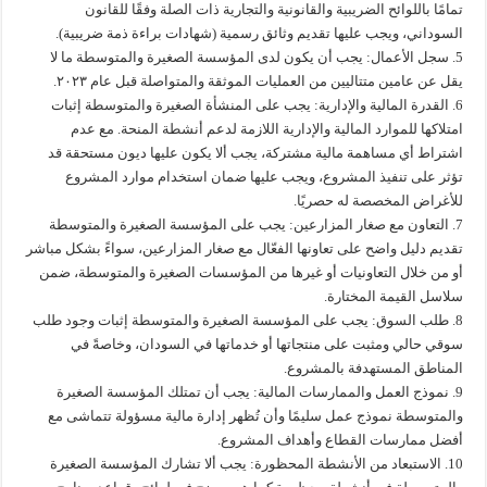
تمامًا باللوائح الضريبية والقانونية والتجارية ذات الصلة وفقًا للقانون
السوداني، ويجب عليها تقديم وثائق رسمية (شهادات براءة ذمة ضريبية).
5. سجل الأعمال: يجب أن يكون لدى المؤسسة الصغيرة والمتوسطة ما لا
يقل عن عامين متتاليين من العمليات الموثقة والمتواصلة قبل عام ٢٠٢٣.
6. القدرة المالية والإدارية: يجب على المنشأة الصغيرة والمتوسطة إثبات
امتلاكها للموارد المالية والإدارية اللازمة لدعم أنشطة المنحة. مع عدم
اشتراط أي مساهمة مالية مشتركة، يجب ألا يكون عليها ديون مستحقة قد
تؤثر على تنفيذ المشروع، ويجب عليها ضمان استخدام موارد المشروع
للأغراض المخصصة له حصريًا.
7. التعاون مع صغار المزارعين: يجب على المؤسسة الصغيرة والمتوسطة
تقديم دليل واضح على تعاونها الفعّال مع صغار المزارعين، سواءً بشكل مباشر
أو من خلال التعاونيات أو غيرها من المؤسسات الصغيرة والمتوسطة، ضمن
سلاسل القيمة المختارة.
8. طلب السوق: يجب على المؤسسة الصغيرة والمتوسطة إثبات وجود طلب
سوقي حالي ومثبت على منتجاتها أو خدماتها في السودان، وخاصةً في
المناطق المستهدفة بالمشروع.
9. نموذج العمل والممارسات المالية: يجب أن تمتلك المؤسسة الصغيرة
والمتوسطة نموذج عمل سليمًا وأن تُظهر إدارة مالية مسؤولة تتماشى مع
أفضل ممارسات القطاع وأهداف المشروع.
10. الاستبعاد من الأنشطة المحظورة: يجب ألا تشارك المؤسسة الصغيرة