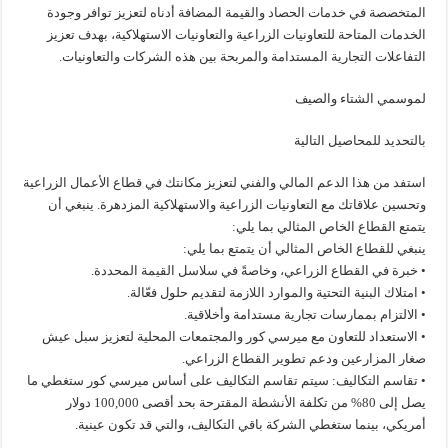
المتخصصة في خدمات الحصاد والقيمة المضافة أدناه لتعزيز توافر وجودة
الخدمات المتاحة للتعاونيات الزراعية والتعاونيات الاستهلاكية، بهدف تعزيز
التفاعلات التجارية المستدامة والمربحة بين هذه الشركات والتعاونيات.
لموسمي الشتاء والصيف
بالتحديد للمحاصيل التالية
استفد من هذا الدعم المالي والفني لتعزيز مكانتك في قطاع الأعمال الزراعية
وتحسين علاقاتك مع التعاونيات الزراعية والاستهلاكية المزدهرة. ينبغي أن
يتمتع القطاع الخاص المثالي بما يلي:
ينبغي للقطاع الخاص المثالي أن يتمتع بما يلي:
• خبرة في القطاع الزراعي، وخاصةً في سلاسل القيمة المحددة.
• امتلاك البنية التحتية والموارد اللازمة لتقديم حلول فعّالة.
• الالتزام بممارسات تجارية مستدامة وأخلاقية.
• الاستعداد للتعاون مع ميرسي كور والمجتمعات المحلية لتعزيز سبل عيش
صغار المزارعين ودعم تطوير القطاع الزراعي.
• تقاسم التكاليف: سيتم تقاسم التكاليف على أساس ميرسي كور ستغطي ما
يصل إلى 80% من تكلفة الأنشطة المقترحة بحد أقصى 100,000 دولار
أمريكي، بينما ستغطي الشركة باقي التكاليف، والتي قد تكون عينية.