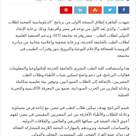
‏‎شهدت القاهرة إطلاق النسخة الأولى من برنامج “الدبلوماسية الصحية لطلاب
الطب”، والذي يُعد الأول من نوعه في مصر وأفريقيا، وذلك برعاية الإتحاد
الدولي لطلاب الطب – مصر وفرعه بجامعة MTI، وبدعم الجمعية العلمية
لطلاب الطب بالجامعة الحديثة، وبرعاية صحفية وإعلامية مجانية من مبادرة
أفروميديا للصحافة والإعلام للتوعية والترويج بدور وقدرات الطبيب في
مجتمعه.
هذا واستضافت كلية الطب البشري بالجامعة الحديثة للتكنولوجيا والمعلومات
فعاليات البرنامج، في دعم واضح لتمكين شباب الأطباء وطلاب الطب
المصريين، بالإضافة إلى الطلاب السودانيين، وتوفير بيئة تعليمية متكاملة
وعادلة للفارين من الحرب السودانية، تجمع بين المعرفة الأكاديمية والتجربة
العملية.
‏‎صُمم البرنامج بهدف تمكين طلاب الطب في مصر، مع إتاحة فرص متساوية
وعادلة للطلاب والأطباء الأفارقة من غير المصريين المقيمين في مصر، لفهم
أعمق لأبعاد الصحة في سياقها الإفريقي والعالمي، والعلاقات الدولية،
والسياسات الصحية، وتزويدهم بالمهارات البحثية اللازمة للمشاركة الفعالة
في دوائر صنع القرار الصحي على المستويين المحلي والدولي.