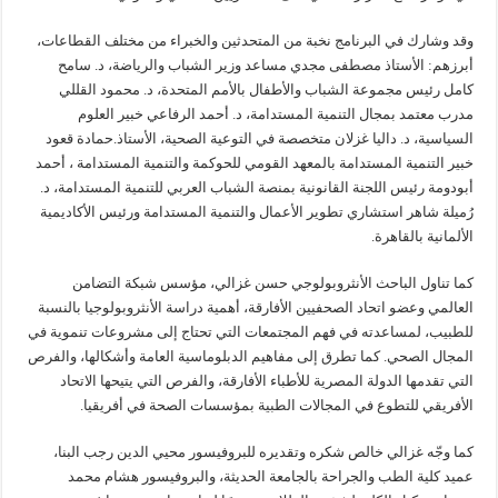
‏‎وقد وشارك في البرنامج نخبة من المتحدثين والخبراء من مختلف القطاعات،
أبرزهم: الأستاذ مصطفى مجدي مساعد وزير الشباب والرياضة، د. سامح
كامل رئيس مجموعة الشباب والأطفال بالأمم المتحدة، د. محمود القللي
مدرب معتمد بمجال التنمية المستدامة، د. أحمد الرفاعي خبير العلوم
السياسية، د. داليا غزلان متخصصة في التوعية الصحية، الأستاذ.حمادة قعود
خبير التنمية المستدامة بالمعهد القومي للحوكمة والتنمية المستدامة ، أحمد
أبودومة رئيس اللجنة القانونية بمنصة الشباب العربي للتنمية المستدامة، د.
رُميلة شاهر استشاري تطوير الأعمال والتنمية المستدامة ورئيس الأكاديمية
الألمانية بالقاهرة.
كما تناول الباحث الأنثروبولوجي حسن غزالي، مؤسس شبكة التضامن
العالمي وعضو اتحاد الصحفيين الأفارقة، أهمية دراسة الأنثروبولوجيا بالنسبة
للطبيب، لمساعدته في فهم المجتمعات التي تحتاج إلى مشروعات تنموية في
المجال الصحي. كما تطرق إلى مفاهيم الدبلوماسية العامة وأشكالها، والفرص
التي تقدمها الدولة المصرية للأطباء الأفارقة، والفرص التي يتيحها الاتحاد
الأفريقي للتطوع في المجالات الطبية بمؤسسات الصحة في أفريقيا.
كما وجّه غزالي خالص شكره وتقديره للبروفيسور محيي الدين رجب البنا،
عميد كلية الطب والجراحة بالجامعة الحديثة، والبروفيسور هشام محمد