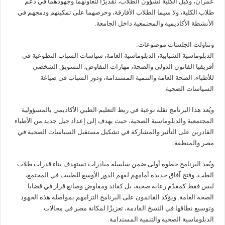
عمران، وكيل الكلية لشؤون الطلاب، تقديرًا لتعاونهما وجهودهما في دعم
طلاب الكلية، ولا سيما الطلاب الأفارقة، وحرصهما على تمكينهم ودمجهم في
الأنشطة الأكاديمية والمجتمعية داخل الجامعة.
و‎تناولت الجلسات موضوعات:
‏‎الدبلوماسية الشبابية، الدبلوماسية العامة، سياسات الشباب التطوعية في
أفريقيا القانون الدولي والصحة، مهارات التفاوض، التسويق الشخصي
للأطباء، الصحة العامة والتنمية المستدامة، ودور الشباب في صياغة
السياسات الصحية.
‏‎ويُعد هذا البرنامج نقلة نوعية في ربط التعليم الطبي الأكاديمي بالمسؤولية
المجتمعية والدبلوماسية الصحية، حيث يهدف إلى إعداد جيل جديد من الأطباء
القادرين على التأثير والمشاركة في تشكيل مستقبل السياسات الصحية في
مصر والمنطقة.
‏‎ويُعد البرنامج خطوة أولى ضمن سلسلة مبادرات تستهدف بناء قدرات طلاب
الطب، وفتح آفاق جديدة أمامهم لفهم الدور الأوسع للطبيب في المجتمع،
ليس فقط كمقدّم رعاية صحية، بل كقائد ومفاوض وصانع قرار في قضايا
الصحة العامة. ويؤكد القائمون على البرنامج التزامهم بمواصلة هذه الجهود
وتوسيع نطاقها في النسخ القادمة، تعزيزًا لمكانة مصر في مجالات
الدبلوماسية الصحية والتنمية المستدامة.