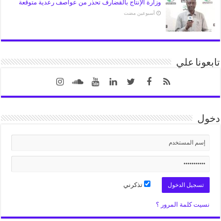
وزارة الإنتاج بالقضارف تحذر من عواصف رعدية متوقعة
‏أسبوعين مضت
تابعونا علي
دخول
تذكرني
نسيت كلمة المرور ؟