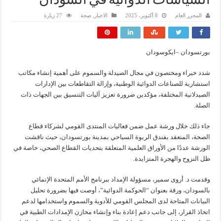
السياسات الدوائية في السودان
المحرر العام
8 أكتوبر، 2025
الاخبار
,
صحة
27 زيارة
بورتسودان –ايكوسودان
شدد خبراء ومختصون في مجال الصيدلة والسموم على أهمية إنشاء مكاتب
استشارية للصناعات الدوائية الوطنية، وإزالة التقاطعات بين الإدارات
الصيدلانية المختلفة، مؤكدين ضرورة تعزيز آليات التنسيق بين الجهات ذات
الصلة.
جاء ذلك خلال ورشة عمل ضمن فعاليات المنتدى القومي لشركاء قطاع
الصحة، المنعقد بفندق الربوة السياحي بمدينة بورتسودان، حيث ناقشت
الورشة عددًا من الأوراق العلمية المتعلقة بتحديات القطاع الصحي، خاصة في
ظل النزوح والهجرة المتزايدة.
وقدمت د. أروى سمير، مسؤولة الإمداد ببرنامج الأمم المتحدة الإنمائي
بالسودان، ورقة بعنوان “الحوكمة الدوائية”، أوصت فيها بضرورة تحليل
البيانات المتاحة لدى المجلس القومي للأدوية والسموم واستخدامها لدعم
اتخاذ القرار، إلى جانب دعم إعادة بناء وإنشاء مخازن الإمدادات الطبية في