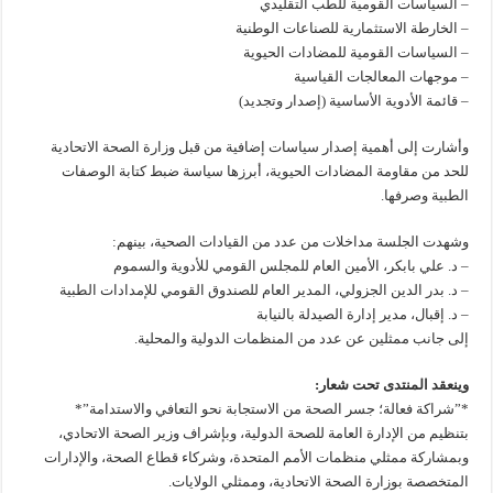
– السياسات القومية للطب التقليدي
– الخارطة الاستثمارية للصناعات الوطنية
– السياسات القومية للمضادات الحيوية
– موجهات المعالجات القياسية
– قائمة الأدوية الأساسية (إصدار وتجديد)
وأشارت إلى أهمية إصدار سياسات إضافية من قبل وزارة الصحة الاتحادية
للحد من مقاومة المضادات الحيوية، أبرزها سياسة ضبط كتابة الوصفات
الطبية وصرفها.
وشهدت الجلسة مداخلات من عدد من القيادات الصحية، بينهم:
– د. علي بابكر، الأمين العام للمجلس القومي للأدوية والسموم
– د. بدر الدين الجزولي، المدير العام للصندوق القومي للإمدادات الطبية
– د. إقبال، مدير إدارة الصيدلة بالنيابة
إلى جانب ممثلين عن عدد من المنظمات الدولية والمحلية.
وينعقد المنتدى تحت شعار:
*”شراكة فعالة؛ جسر الصحة من الاستجابة نحو التعافي والاستدامة”*
بتنظيم من الإدارة العامة للصحة الدولية، وبإشراف وزير الصحة الاتحادي،
وبمشاركة ممثلي منظمات الأمم المتحدة، وشركاء قطاع الصحة، والإدارات
المتخصصة بوزارة الصحة الاتحادية، وممثلي الولايات.