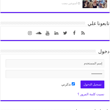
‏أسبوعين مضت
تابعونا علي
دخول
تذكرني
نسيت كلمة المرور ؟