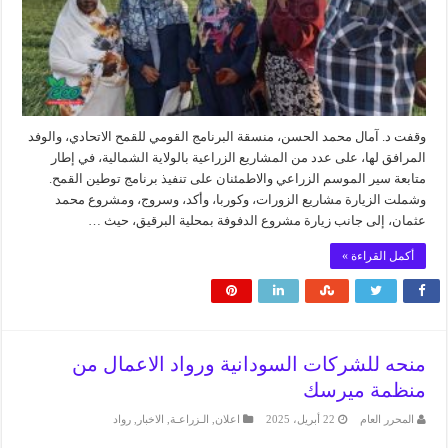
وقفت د. آمال محمد الحسن، منسقة البرنامج القومي للقمح الاتحادي، والوفد
المرافق لها، على عدد من المشاريع الزراعية بالولاية الشمالية، في إطار
متابعة سير الموسم الزراعي والاطمئنان على تنفيذ برنامج توطين القمح.
وشملت الزيارة مشاريع الزورات، وكوربا، وأكد، وسروج، ومشروع محمد
عثمان، إلى جانب زيارة مشروع الدفوفة بمحلية البرقيق، حيث …
أكمل القراءة »
منحه للشركات السودانية ورواد الاعمال من
منظمة ميرسك
المحرر العام
22 أبريل، 2025
اعلان
,
الـزراعـة
,
الاخبار
,
رواد