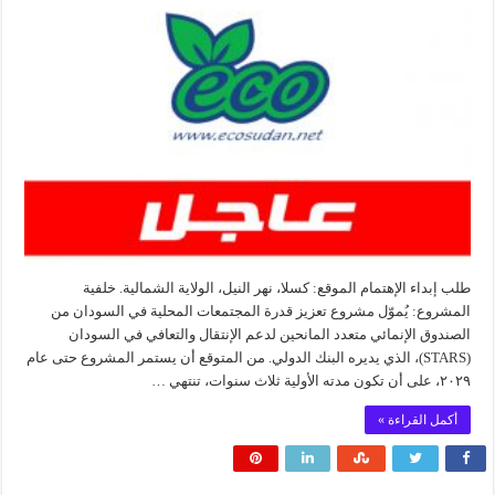
طلب إبداء الإهتمام الموقع: كسلا، نهر النيل، الولاية الشمالية. خلفية
المشروع: يُموّل مشروع تعزيز قدرة المجتمعات المحلية في السودان من
الصندوق الإنمائي متعدد المانحين لدعم الإنتقال والتعافي في السودان
(STARS)، الذي يديره البنك الدولي. من المتوقع أن يستمر المشروع حتى عام
٢٠٢٩، على أن تكون مدته الأولية ثلاث سنوات، تنتهي …
أكمل القراءة »