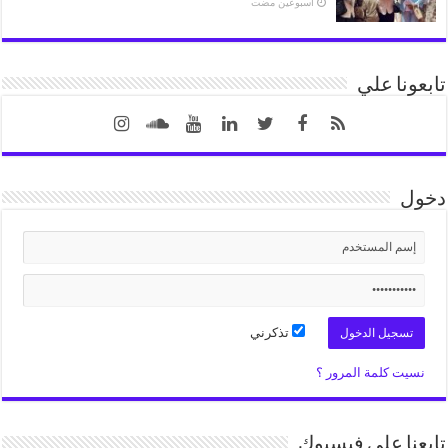
‏أسبوعين مضت
تابعونا علي
دخول
تذكرني
نسيت كلمة المرور ؟
تابعنا على فيسبوك