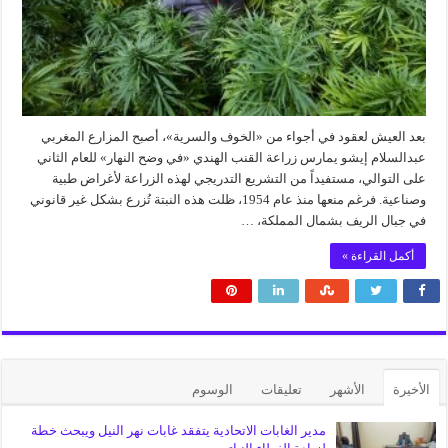
بعد العيش لعقود في أجواء من «الخوف والسرية»، أصبح المزارع المغربي
عبدالسلام إيشو يمارس زراعة القنب الهندي «في وضح النهار» للعام الثاني
على التوالي، مستفيداً من التشريع التدريجي لهذه الزراعة لأغراض طبية
وصناعية. فرغم منعها منذ عام 1954، ظلت هذه النبتة تُزرع بشكل غير قانوني
في جبال الريف بشمال المملكة، …
أكمل القراءة »
الأخيرة
الأشهر
تعليقات
الوسوم
مدير الغابات الاتحادية يتفقد غابات نهر النيل ويبحث خطة