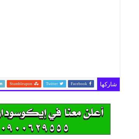
Stumbleupon
Twitter
Facebook
شاركها