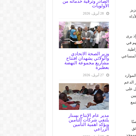
الصادر وترقية خدماته من
الأولويات
زيز
28 أبريل، 2026
أداء
ذ يرى
هم في
اطية.
وزير الصحة الاتحادي
 المساعي
والولائي يشهدان افتتاح
مشاريع مجموعة النهضة
بعطبرة
27 أبريل، 2026
لموارد
 الدعم
ل على
يين
تمع
مدير عام الإنتاج بسنار
يلتقي شركات التأمين
ًا
ويؤكد اهمية التأمين
ئق
الزراعي
وموحد.