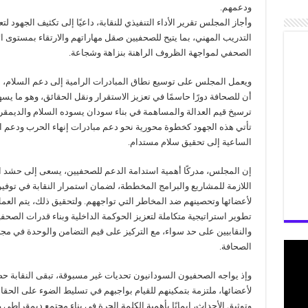
ودعمهم.
وأجاز المجلس تقرير الأداء التنفيذي للنقابة، داعيًا إلى تكثيف الجهود لتع
التدريب المهني، بما يتيح للصحفيين صقل مهاراتهم والارتقاء بمستوى ال
الصحفي لمواجهة الظروف الراهنة بنزاهة وشجاعة.
ويعمل المجلس على توسيع نطاق المبادرات الرامية إلى دعم السلام، إ
أن للصحافة دورًا حاسمًا في تعزيز الاستقرار ونقل الحقائق، وهو ما يس
ترسيخ قيم العدالة والمساهمة في بناء سودان يسوده السلام والديمقر
تأتي هذه الجهود كخطوة محورية نحو دعم مبادرات إنهاء الحرب ودعم
الساعية إلى تحقيق سلام مستدام.
إن المجلس، مدركًا أهمية استدامة الدعم للصحفيين، يسعى إلى حشد ا
اللازمة للمشاريع والبرامج المخططة، لضمان استمرار النقابة في توفير
لأعضائها وتحصينهم ضد المخاطر التي تواجههم. ولتحقيق ذلك، يتم العم
تطوير استراتيجية متكاملة لتعزيز الحوكمة الداخلية وبناء قدرات الصحف
والنقابيين على حد سواء، مع التركيز على قيم التضامن والوحدة في مج
الصحافة.
وإذ يواجه الصحفيون السودانيون تحديات غير مسبوقة، تبقى النقابة حصن
لأعضائها، ملتزمة بتمكينهم للقيام بواجبهم في تسليط الضوء على الحقا
وتوثيق الأحداث، إيمانًا بأهمية الكلمة الحرة في بناء مجتمع ديمقراطي 