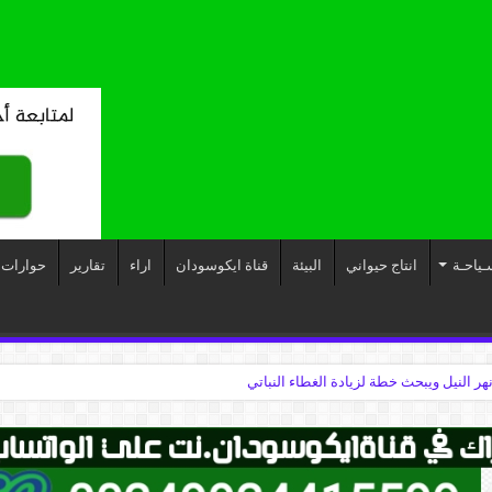
ـياحـة
انتاج حيواني
البيئة
قناة ايكوسودان
اراء
تقارير
حوارات
نهر النيل ويبحث خطة لزيادة الغطاء النباتي