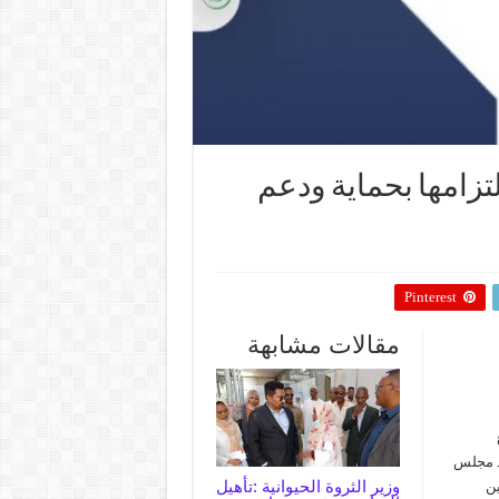
لتزامها بحماية ودعم
Pinterest
مقالات مشابهة
يد مجلس
وزير الثروة الحيوانية :تأهيل
ين