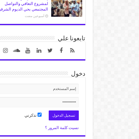
لمشروع التعافي والتواصل
المجتمعي بحي الديوم الشرقي
‏أسبوعين مضت
تابعونا علي
دخول
تذكرني
نسيت كلمة المرور ؟