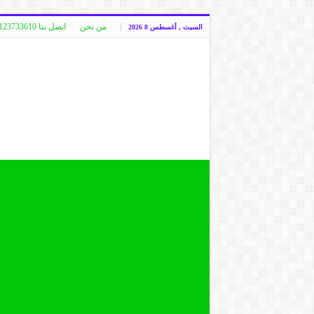
من نحن
اتصل بنا 00249123733610
السبت , أغسطس 8 2026