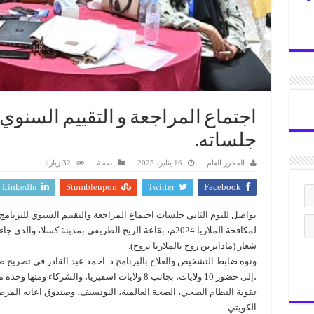
اجتماع المراجعة و التقييم السنوي 
جلساته.
المحرر العام
16 يناير، 2025
صحة
32 زيارة
LinkedIn
Stumbleupon
Twitter
Facebook
تواصل لليوم الثاني جلسات اجتماع المراجعة والتقييم السنوي للبرنامج
لمكافحة الملاريا 2024م، بقاعة الريح الطريفي بمدينة كسلا، والذي 
شعار (مادايرين روح بالملاريا تروح).
ونوه ضابط التشخيص والعلاج بالبرنامج د. احمد عبد القادر في تصريح
،إلى حضور 10 ولايات، بجانب 8 ولايات اسفيريا، والشركاء ومنها 
تقوية النظام الصحي، الصحة العالمية، اليونسيف، وصندوق اعانه المر
الكويتي.