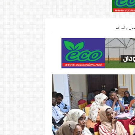
واصل جلساته.