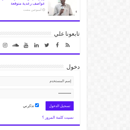
عواصف رعدية متوقعة
‏أسبوعين مضت
تابعونا علي
دخول
تذكرني
نسيت كلمة المرور ؟