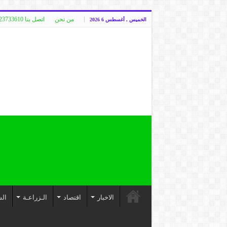
من نحن
اتصل بنا 00249123733610
الخميس , أغسطس 6 2026
الاخبار
اقتصاد
الـزراعـة
الس