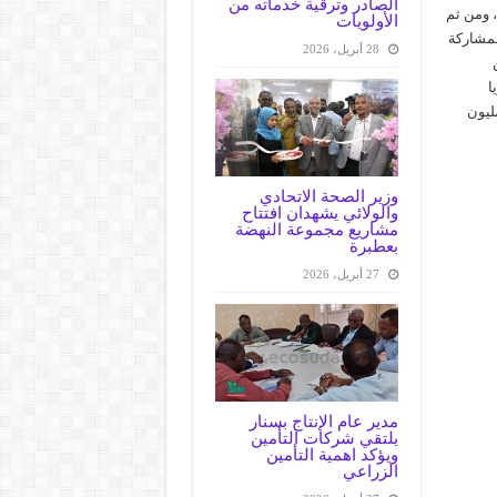
الصادر وترقية خدماته من
، ومن ثم
الأولويات
بمشاركة
28 أبريل، 2026
يا
،مسح مؤشرات الملاريا، والحملة القومية لتوزيع16 مليون
وزير الصحة الاتحادي
والولائي يشهدان افتتاح
مشاريع مجموعة النهضة
بعطبرة
27 أبريل، 2026
مدير عام الإنتاج بسنار
يلتقي شركات التأمين
ويؤكد اهمية التأمين
الزراعي