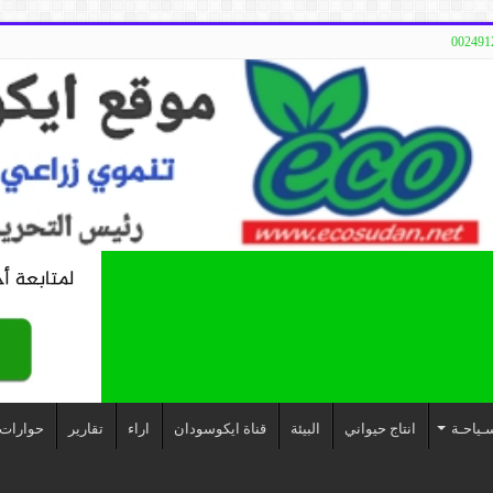
ـياحـة
انتاج حيواني
البيئة
قناة ايكوسودان
اراء
تقارير
حوارات