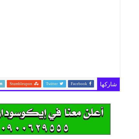
Stumbleupon
Twitter
Facebook
شاركها