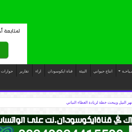
ـياحـة
انتاج حيواني
البيئة
قناة ايكوسودان
اراء
تقارير
حوارات
نهر النيل ويبحث خطة لزيادة الغطاء النباتي