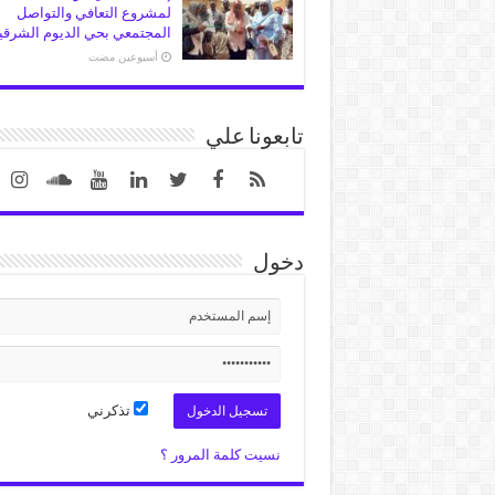
لمشروع التعافي والتواصل
المجتمعي بحي الديوم الشرقي
‏أسبوعين مضت
تابعونا علي
دخول
تذكرني
نسيت كلمة المرور ؟