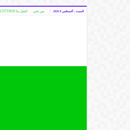
من نحن
اتصل بنا 00249123733610
السبت , أغسطس 8 2026