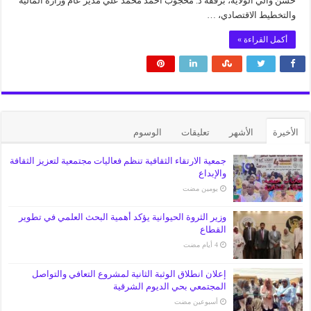
حسن والي الولاية، برفقة د. محجوب أحمد محمد علي مدير عام وزارة المالية
والتخطيط الاقتصادي، …
أكمل القراءة »
الأخيرة
الأشهر
تعليقات
الوسوم
جمعية الارتقاء الثقافية تنظم فعاليات مجتمعية لتعزيز الثقافة
والإبداع
‏يومين مضت
وزير الثروة الحيوانية يؤكد أهمية البحث العلمي في تطوير
القطاع
إعلان انطلاق الوثبة الثانية لمشروع التعافي والتواصل
المجتمعي بحي الديوم الشرقية
‏أسبوعين مضت