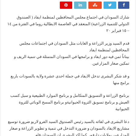
شارك السودان في اجتماع مجلس المحافظين لمنظمة ايفاد ( الصندوق
الدولي للتنمية الزراعية) المنعقد في العاصمة الايطالية روما في الفترة من ١٤
– ١٥ فبراير ٢٠
قدم السيد وزير الزراعة و الغابات مثل السودان في اجتماعات مجلس
المحافظين لمنظمة ايفاد
بيناناً ثمن فيه دور ايفاد و برامجها في السودان المتمثلة في تنمية الريف و
تمكين صغار المزارعين.
و قد شكر البشرى تدخل الايفاد في جملة احدى عشرة ولاية بالسودات باربع
برامج منها
برنامج الزراعة و التسويق المتكامل و برنامج الموارد الطبيعية و سبل كسب
العيش و برنامج تسويق الثروة الحيوانيةو برنامج المسح الوبائي للثروة
الحيوانية
دعا البشرى في لقائه بالسيد رئيس الصندوق السيد الفرو لاريو ضرورة توسيع
مشاريع الايفاد بالسودان و ضرورة التدخل في تنمية و تطوير الزراعة و صغار
المزارعين بولايات دارفور. كما اكد البشرى ان السودان قام