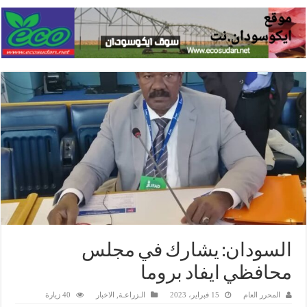
السودان: يشارك في مجلس
محافظي ايفاد بروما
المحرر العام
15 فبراير، 2023
الـزراعـة
,
الاخبار
40 زيارة