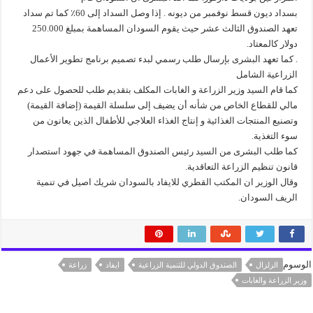
بسداد ديون قسط نوفمبر من ديونه . إذا وصل السداد إلى 60٪ كما تم سداد
تعهد الصندوق الثالث عشر حيث يقوم السودان المساهمة بمبلغ 250.000
دولار كالمعتاد.
. كما تعهد البشرى بإرسال طلب رسمي لبدء تصميم برنامج تطوير الأعمال
الزراعية الشامل
كما قام السيد وزير الزراعة و الغابات المكلف بتقديم طلب للحصول على دعم
مالي للقطاع الخاص من شأنه أن يضيف إلى سلسلة القيمة (إضافة القيمة)
وتصنيع المنتجات الغذائية و إنتاج الغذاء العلاجي للأطفال الذين يعانون من
سوء التغذية.
كما طلب البشرى من السيد رئيس الصندوق المساهمة في جهود استصدار
قانون تنظيم الزراعة التعاقدية.
وقال الوزير ان المكتب القطري للايفاد بالسودان شريك اصيل في تنمية
الريف السودان.
الوسوم
الزلزال
الصندوق الدولي للتنمية الزراعية
ايفاد
زراعة
وزير الزراعة والغابات