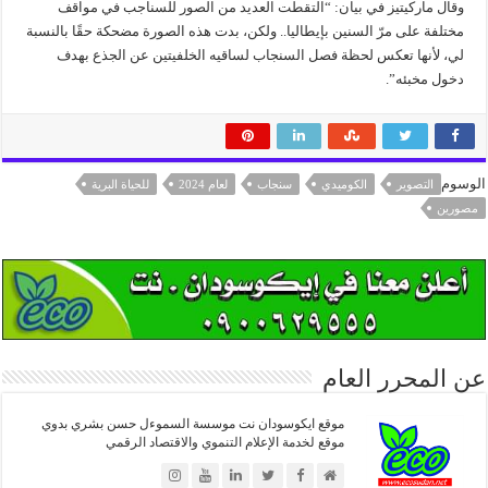
وقال ماركيتيز في بيان: “التقطت العديد من الصور للسناجب في مواقف
مختلفة على مرّ السنين بإيطاليا.. ولكن، بدت هذه الصورة مضحكة حقًا بالنسبة
لي، لأنها تعكس لحظة فصل السنجاب لساقيه الخلفيتين عن الجذع بهدف
دخول مخبئه”.
الوسوم
التصوير
الكوميدي
سنجاب
لعام 2024
للحياة البرية
مصورين
عن المحرر العام
موقع ايكوسودان نت موسسة السموءل حسن بشري بدوي
موقع لخدمة الإعلام التنموي والاقتصاد الرقمي