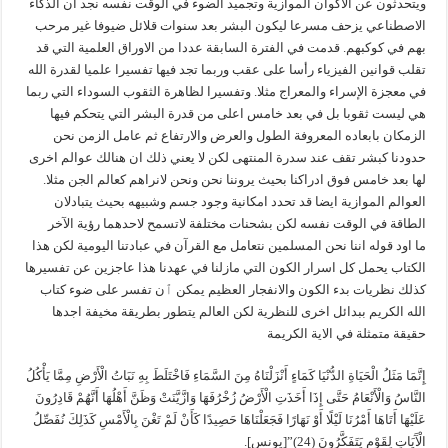
ويتحدثون عن الأكوان الموازية وتجميد الضوء في الوقت نفسه نجد أن الذكاء
الاصطناعي يزحف مسرعا ليكون البشر بعد سنوات قلائل ضيوفا غير مرحب
بهم في كوكبهم. قدمت في الفترة السابقة عددا من الاوراق العلمية التي قد
تقلب قوانين الفيزياء رأسا على عقب وربما تجد فيها تفسيرا علميا لقدرة الله
في معجزة الإسراء والمعراج مثلا. وتفسيرا لظاهرة الثقوب السوداء التي ربما
هي ليست ثقوبا بل في بعد خامس اعلى من قدرة البشر التي يتحكم فيها
الزمكان بابعاده المعروفة الطول والعرض والارتفاع ثم عامل الزمن نحن
حدودنا كبشر تقف عند سدرة المنتهى لكن لا يعني ذلك ان هنالك عوالم اخرى
لها بعد خامس فوق ادراكنا بحيث يروننا نحن ونحن لانراهم كعالم الجن مثلا.
العوالم الموازية ايضا قد تحدد امكانية وجود جسم وشبيهه بحيث يتبادلان
الطاقة في الوقت نفسه لكن بشحنات مختلفة لاتسمح لاحدهما رؤية الآخر
ما اود قوله اننا نحن المسلمين نتعامل مع القرآن في عبادتنا اليومية لكن هذا
الكتاب يحمل كل اسرار الكون التي مازلنا في عهدنا هذا عاجزين عن تفسيرها
كذلك نظريات بدء الكون والانفجار العظيم يمكن ٱن تفسر على ضوء كتاب
الله الكريم ببدائل اخرى للنظرية لكن العالم يتطور بطريقة مخيفة اجدها
حقيقة متمثلة في الاية الكريمة
إِنَّمَا مَثَلُ الْحَيَاةِ الدُّنْيَا كَمَاءٍ أَنْزَلْنَاهُ مِنَ السَّمَاءِ فَاخْتَلَطَ بِهِ نَبَاتُ الْأَرْضِ مِمَّا يَأْكُلُ
النَّاسُ وَالْأَنْعَامُ حَتَّى إِذَا أَخَذَتِ الْأَرْضُ زُخْرُفَهَا وَازَّيَّنَتْ وَظَنَّ أَهْلُهَا أَنَّهُمْ قَادِرُونَ
عَلَيْهَا أَتَاهَا أَمْرُنَا لَيْلًا أَوْ نَهَارًا فَجَعَلْنَاهَا حَصِيدًا كَأَنْ لَمْ تَغْنَ بِالْأَمْسِ كَذَلِكَ نُفَصِّلُ
الْآَيَاتِ لِقَوْمٍ يَتَفَكَّرُونَ (24)”[يونس].