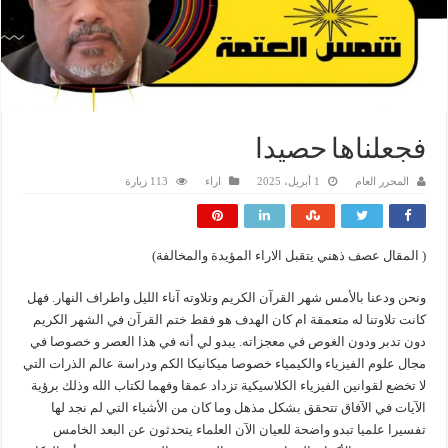
فجعلناها حصيدا
المحرر العام
1 أبريل، 2025
اراء
113 زيارة
( المقال عصف ذهني يتقبل الاراء المؤيدة والمخالفة)
ونحن ودعنا بالأمس شهر القرآن الكريم وتلاوته آناء الليل واطراف النهار. فهل
كانت تلاوتنا له متعمقة ام كان الهدف هو فقط ختم القرآن في الشهر الكريم
دون تدبر ودون الغوص في معجزاته. يبدو لي أنه في هذا العصر و خصوصا في
مجال علوم الفيزياء والكيمياء خصوصا ميكانيكا الكم ودراسة عالم الذرات التي
لا تخضع لقوانين الفيزياء الكلاسيكية تزداد عمقا وفهما لكتاب الله وذلك برؤية
الآيات في الآفاق تتحقق بشكل مذهل وما كان من الأشياء التي لم نجد لها
تفسيرا علميا تبدو واضحة للعيان الآن العلماء يتحدثون عن البعد الخامس