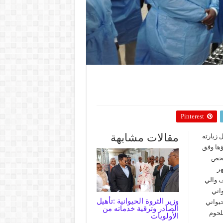
Pinterest
مقالات مشابهة
 زيارته
ؤها وفق
وفحص
هر
ووصف والي
واني
وزير الثروة الحيوانية :تأهيل
حيواني
الصادر وترقية خدماته من
للحوم
الأولويات