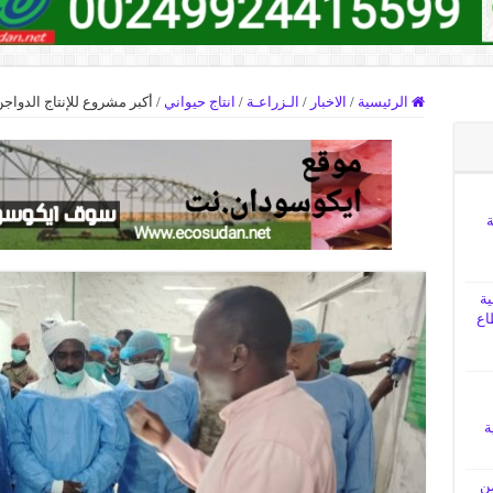
الرئيسية
/
الاخبار
/
الـزراعـة
/
انتاج حيواني
/
أكبر مشروع للإنتاج الدواج
ة
ية
اع
ة
من