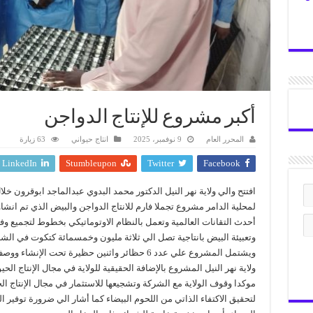
أكبر مشروع للإنتاج الدواجن
المحرر العام
9 نوفمبر، 2025
انتاج حيواني
63 زيارة
LinkedIn
Stumbleupon
Twitter
Facebook
افتتح والي ولاية نهر النيل الدكتور محمد البدوي عبدالماجد ابوقرون خلال
لمحلية الدامر مشروع تجملا فارم للانتاج الدواجن والبيض الذي تم انشا
أحدث التقانات العالمية وتعمل بالنظام الاوتوماتيكي بخطوط لتجميع 
وتعبيئة البيض بانتاجية تصل الي ثلاثة مليون وخمسمائة كتكوت في الش
ويشتمل المشروع علي عدد 6 حظائر واثنين حظيرة تحت الإنشاء 
ولاية نهر النيل المشروع بالإضافة الحقيقية للولاية في مجال الإنتاج الحي
موكدا وقوف الولاية مع الشركة وتشجيعها للاستثمار في مجال الإنتاج ال
لتحقيق الاكتفاء الذاتي من اللحوم البيضاء كما أشار الي ضرورة توفير ا