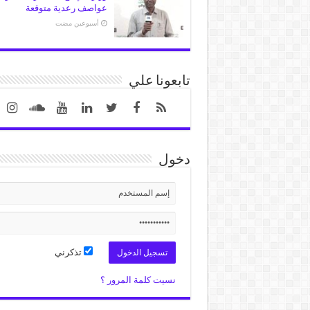
عواصف رعدية متوقعة
‏أسبوعين مضت
تابعونا علي
دخول
تذكرني
نسيت كلمة المرور ؟