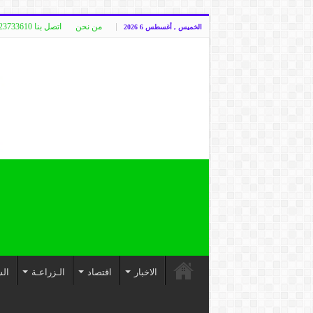
من نحن
اتصل بنا 00249123733610
الخميس , أغسطس 6 2026
الاخبار
اقتصاد
الـزراعـة
الس