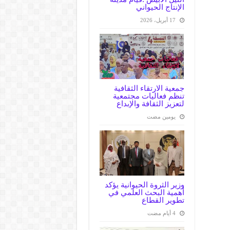
الإنتاج الحيواني
17 أبريل، 2026
جمعية الارتقاء الثقافية
تنظم فعاليات مجتمعية
لتعزيز الثقافة والإبداع
‏يومين مضت
وزير الثروة الحيوانية يؤكد
أهمية البحث العلمي في
تطوير القطاع