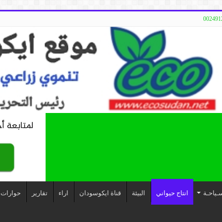
ـياحـة
انتاج حيواني
البيئة
قناة ايكوسودان
اراء
تقارير
حوارات