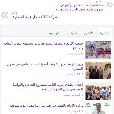
السابق
مستشفيات “التضامن وكورتي”
صروح طبية تعود للحياة بالشمالية
التالي
شركة CTC داخل غيط القضارف
الأخيرة
الأشهر
تعليقات
الوسوم
جمعية الارتقاء الثقافية تنظم فعاليات مجتمعية لتعزيز الثقافة
والإبداع
‏يومين مضت
وزير الثروة الحيوانية يؤكد أهمية البحث العلمي في تطوير
القطاع
إعلان انطلاق الوثبة الثانية لمشروع التعافي والتواصل
المجتمعي بحي الديوم الشرقية
‏أسبوعين مضت
وزارة الإنتاج بالقضارف تحذر من عواصف رعدية متوقعة
‏أسبوعين مضت