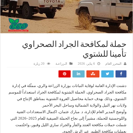
حملة لمكافحة الجراد الصحراوي
تأمينا للشتوي
المحرر العام
6 يناير، 2026
الـزراعـة
20 زيارة
دشنت الإدارة العامة لوقاية النباتات بوزارة الزراعة والري، ممثّلة في إدارة
مكافحة الجراد الصحراوي، الحملة الشتوية لمكافحة الجراد استعداداً للموسم
الشتوي، وذلك بهدف حماية محاصيل العروة الشتوية بمناطق الإنتاج في
ولايات نهر النيل والولاية الشمالية وساحل البحر الأحمر.
وأوضح المدير العام للإدارة، د. مبارك عثمان، اكتمال الاستعدادات الفنية
واللوجستية للحملة، مشيراً إلى نجاح الحملة الصيفية للعام 2025–2026 التي
شملت حملات مكافحة العنتد والفأر والجراد ساري الليل وقبور، واختُتمت
بعمليات مكافحة الطيور عبر الرش الجوي.