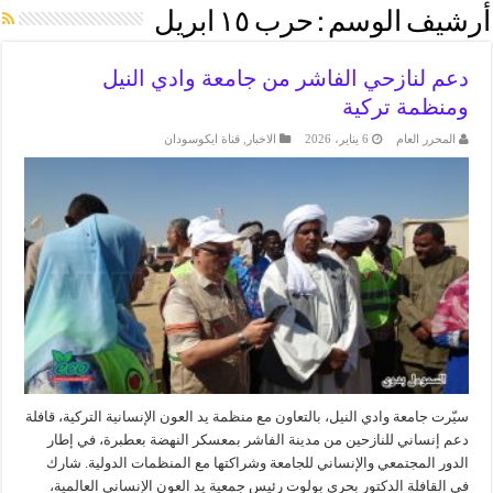
أرشيف الوسم :
حرب ١٥ ابريل
دعم لنازحي الفاشر من جامعة وادي النيل
ومنظمة تركية
المحرر العام
6 يناير، 2026
الاخبار
,
قناة ايكوسودان
سيّرت جامعة وادي النيل، بالتعاون مع منظمة يد العون الإنسانية التركية، قافلة
دعم إنساني للنازحين من مدينة الفاشر بمعسكر النهضة بعطبرة، في إطار
الدور المجتمعي والإنساني للجامعة وشراكتها مع المنظمات الدولية. شارك
في القافلة الدكتور بحري بولوت رئيس جمعية يد العون الإنساني العالمية،