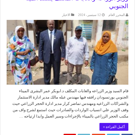
الجنوبي
المحرر العام
12 سبتمبر، 2024
الاخبار
قام السيد وزير الزراعه والغابات المكلف د.ابوبكر عمر البشرى الميناء
الجنوبي بورتسودان رافقه فيها مهندس عبله مالك مدير ادارة الاستثمار
والشراكات الزراعيه ومهندس تماضر كرار مدير ادارة الحجر الزراعي حيث
وقف الوزير علي انسياب الواردات والصادرات حيث استمع لشرح واف من
مكتب الحجر الزراعي بالميناء بالإجراءات وسير العمل وابدا ارتياحه …
أكمل القراءة »