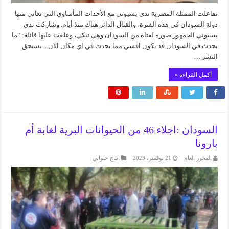
تفاعلت الممثلة المصرية ندى بسيوني مع الأحداث المأساوي التي تعاني منها
دولة السودان في هذه الفترة، والقتال الدائر هناك منذ أيام. وشاركت ندى
بسيوني الجمهور صورة لفتاة من السودان وهي تبكي، وعلقت عليها قائلة: “‏ما
يحدث في السودان قد يكون اقسي مما يحدث في اي مكان الان .. ‏يستحق
النشر …
أكمل القراءة »
السودان :اجلاء 46 من الحيوانات البرية لغابة أم
بارونا
المحرر العام
21 نوفمبر، 2023
انتاج حيواني