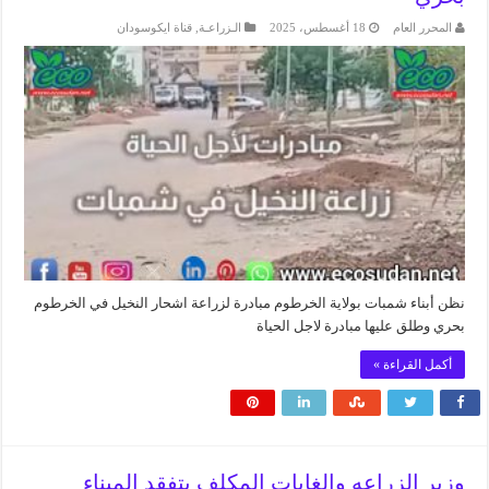
المحرر العام
18 أغسطس، 2025
الـزراعـة
,
قناة ايكوسودان
نظن أبناء شمبات بولاية الخرطوم مبادرة لزراعة اشحار النخيل في الخرطوم
بحري وطلق عليها مبادرة لاجل الحياة
أكمل القراءة »
وزير الزراعه والغابات المكلف يتفقد الميناء